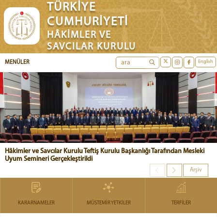
TÜRKİYE
CUMHURİYETİ
HÂKİMLER VE
SAVCILAR KURULU
English
MENÜLER
Hâkimler ve Savcılar Kurulu Teftiş Kurulu Başkanlığı Tarafından Mesleki
Uyum Semineri Gerçekleştirildi
Arşiv
KARARNAMELER
MÜSTEMİR YETKİLER
TERFİLER