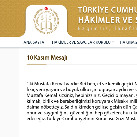
TÜRKİYE CUMHU
HÂKİMLER VE 
Bağımsız, Tarafs
ANA SAYFA
HÂKİMLER VE SAVCILAR KURULU
HAKKIMI
10 Kasım Mesajı
“İki Mustafa Kemal vardır: Biri ben, et ve kemik geçic
fikir, yeni yaşam ve büyük ülkü için uğraşan aydın ve sa
Mustafa Kemal sizsiniz, hepinizsiniz. Geçici olmayan,
kılmak, birlik ve beraberliğimizi koruyarak Misak-ı mil
daima nöbetteyiz. Saldırı kimden gelirse gelsin dün Ç
onur ve saygınlığını, güvenliğini hep gözeten, hukuk
edeceğiz. Türkiye Cumhuriyetinin Kurucusu Gazi Musta