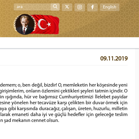
English
09.11.2019
edemem; o, ben değil, bizdir! O, memleketin her köşesinde yeni
rişimlerim, onların özlemini çektikleri şeyleri tatmin içindir. O
in ışığında, hür ve bağımsız Cumhuriyetimizi İlelebet payidar
adesine yönelen her tecavüze karşı çelikten bir duvar örmek için
gibi karşısında duracağız, çalışan, üreten, huzurlu, milletin
larak emaneti daha iyi ve güçlü hedefler için geleceğe teslim
un şad mekanın cennet olsun.