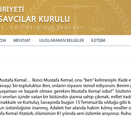
RİYETİ
SAVCILAR KURULU
ız, Adil Yargının Teminatı
ZDA
MEVZUAT
ULUSLARARASI BELGELER
İLETİŞİM
i Mustafa Kemal… İkinci Mustafa Kemal, onu "ben" kelimesiyle ifade 
vaşçı bir topluluktur. Ben, onların rüyasını temsil ediyorum. Benim gi
 yaşaması ve başarılı olması gereken Mustafa Kemal odur!” Sözlerin
li sınırları içinde vatan bir bütündür şiarına sahip çıkmak, millet ir
anakkale ve Kurtuluş Savaşında bugün 15 Temmuz’da olduğu gibi kaya 
un üstünlüğüne inanmış, Adaleti her alanda hakim kılmış nesiller o
fa Kemal Atatürk; ölümünün 81 yılında seni özlemle anıyoruz. Ruh