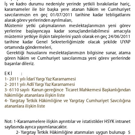
İş ve kadro durumu nedeniyle yerinde yetkili bırakılanlar hariç,
kararnameler ile bir başka yere atanan hâkim ve Cumhuriyet
savcılarımızın en geç 01/07/2011 tarihine kadar tebligatlarını
alarak görev yerlerinden ayrılmaları,
Müstemir yetki çalışmalarının meslektaşlarımızın yeni görev
yerlerine başlayıncaya kadar sonuçlandırılabilmesi amacıyla
müstemir yetkiye ilişkin taleplerini yazılı olarak en geç 24/06/2011
tarihine kadar Genel Sekreterliğimizde olacak şekilde UYAP
ortamında göndermeleri,
Gerektiği hususlarını meslektaşlarımızın bilgisine sunar, atama
gören hâkim ve Cumhuriyet savcılarımıza yeni görev yerlerinde
başarılar dileriz.
E K İ :
1- 2011 yılı İdarî Yargı Yaz Kararnamesi
2- 2011 yılı Adlî Yargı Yaz Kararnamesi
3- 6110 sayılı Kanun gereğince Ticaret Mahkemesi Başkanlığından
hâkimliğe atananlara ilişkin liste
4- Yargıtay Tetkik Hâkimliğine ve Yargıtay Cumhuriyet Savcılığına
atananlara ilişkin liste
Not: 1-Kararnamelere ilişkin ayrıntılar ve istatistikler HSYK intranet
sayfasında ayrıca yayımlanacaktır.
2- Yargıtay Tetkik Hâkimliğine atanmaları uygun bulunup 5