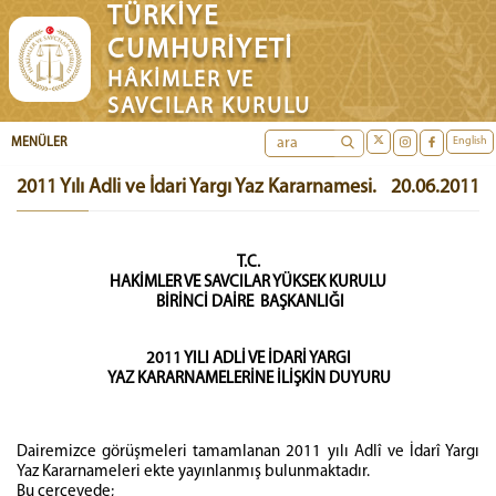
TÜRKİYE
CUMHURİYETİ
HÂKİMLER VE
SAVCILAR KURULU
English
MENÜLER
2011 Yılı Adli ve İdari Yargı Yaz Kararnamesi.
20.06.2011
T.C.
HAKİMLER VE SAVCILAR YÜKSEK KURULU
BİRİNCİ DAİRE BAŞKANLIĞI
2011 YILI ADLİ VE İDARİ YARGI
YAZ KARARNAMELERİNE İLİŞKİN DUYURU
Dairemizce görüşmeleri tamamlanan 2011 yılı Adlî ve İdarî Yargı
Yaz Kararnameleri ekte yayınlanmış bulunmaktadır.
Bu çerçevede;