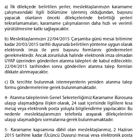
a) İlk dilekçede belirtilen yerler, meslektaşlarımızın kararname
çalışmasındaki ilgili bölümüne işlenmiş olduğundan, başvuru
yapacak olanların önceki dilekçelerinde belirttiği yerleri
tekrarlamamaları, kararname çalışmalarının daha hızlı ve verimli
yürütülmesine katkı sağlayacaktır.
b) Meslektaşlarımızın 22/04/2015 Çarşamba günü mesai bitimine
kadar 20/03/2015 tarihli duyuruda belirtilen yönteme uygun olarak
elektronik imza ile yeni başvuru formlarını göndermeleri
gerekmektedir. Ancak zorunluluk halinde elektronik imza olmadan
UYAP üzerinden gönderilen atanma talepleri de kabul edilecektir.
22/04/2015 tarihinden sonra gönderilen atanma talep formları
dikkate alınmayacaktır.
c) Ek tercihte bulunmak istemeyenlerin yeniden atanma talep
formu göndermelerine gerek bulunmamaktadır.
4- Atanma taleplerinin Genel Sekreterliğimiz Kararname Bürosuna
ulaşıp ulaşmadığına ilişkin olarak, 24 saat içerisinde ilgililere kısa
mesaj veya elektronik posta yoluyla bilgilendirme yapılacaktır. Bu
nedenle meslektaşlarımızın telefonla arayarak dilekçelerinin
ulaşıp ulaşmadığını sormalarına gerek bulunmamaktadır.
5- Kararname kapsamına dâhil olan meslektaşlarımız, 2 Haziran
2015 tarihine kadar (Üçüncü Duyuru) mesaj veya elektronik posta