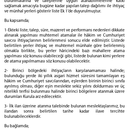
bulunmalarına ve taleplerine uygun atanabilmelerine katkı
sağlamak amacıyla bugüne kadar yapılan talep dağılımı ile ihtiyaç
ve münhal yerleri gösterir liste Ek 1’de duyurulmuştur.
Bu kapsamda;
1-Ekteki liste; talep, süre, mazeret ve performans nedenleri dikkate
alınarak yapılması muhtemel atamalar ile hâkim ve Cumhuriyet
savcısı ihtiyaçlarının belirlenmesi sonucu elde edilmiştir. Listede
belirtilen yerler ihtiyaç ve muhtemel münhale göre belirlenmiş
olmakla birlikte, bu yerler hâricindeki bazı mahallere atama
yapılması söz konusu olabileceği gibi, listede bulunan kimi yerlere
de atama yapılmaması söz konusu olabilecektir.
2- Birinci bölgedeki ihtiyaçların karşılanamaması halinde;
bulunduğu yerde iki yıllık asgari hizmet süresini tamamlayan eş
hâkim ve Cumhuriyet savcılarından, eşlerden birinin birinci sınıfa
ayrılmış olması, diğer eşin meslekte sekiz yılını doldurması ve üç
nitelikli terfisi bulunması halinde birinci bölgelere atanmak üzere
durumları Kurula arz edilecektir.
3- İlk ilan üzerine atanma talebinde bulunan meslektaşlarımız, bu
ilandan sonra belirtilen tarihe kadar ilave tercihte
bulunabileceklerdir.
Bu bağlamda;