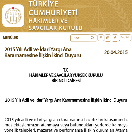
TÜRKİYE
CUMHURİYETİ
HÂKİMLER VE
SAVCILAR KURULU
English
MENÜLER
2015 Yılı Adlî ve İdarî Yargı Ana
20.04.2015
Kararnamesine İlişkin İkinci Duyuru
T.C.
HÂKİMLER VE SAVCILAR YÜKSEK KURULU
BİRİNCİ DAİRESİ
2015 Yılı Adlî ve İdarî Yargı Ana Kararnamesine İlişkin İkinci Duyuru
2015 yılı adlî ve idarî yargı ana kararnamesi hazırlıkları kapsamında,
meslektaşlarımızın atanmaya veya bulundukları yerlerde kalmaya
yönelik talepleri, mazeret ve performansa ilişkin durumları Atama