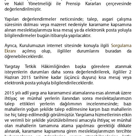
ve Nakil Yönetmeliği ile Prensip Kararları çerçevesinde
değerlendirilmiştir.
Yapılan değerlendirmeler neticesinde; talep, asgari çalışma
süresinin dolması veya mazeret nedeniyle kararname kapsamına
alınan meslektaşlarımıza kısa mesaj ya da elektronik posta yoluyla
bilgilendirmeler bugün itibarıyla yapılacaktır.
Ayrıca, Kurulumuzun internet sitesinde konuyla ilgili
Sorgulama
Ekranı
açılmış olup, ilgililer durumlarını buradan da
öğrenebileceklerdir.
Yargıtay Tetkik Hâkimliğinden başka görevlere atanmak
isteyenlerin durumları daha sonra değerlendirilerek, ilgililer 2
Haziran 2015 tarihine kadar (üçüncü duyuru) kısa mesaj veya
elektronik posta yoluyla bilgilendirileceklerdir.
2015 yılı adlî yargı ana kararnamesi atamalarına esas alınmak üzere
ihtiyaç ve münhal yerlerin ilanından sonra meslektaşlarımızın
talep ettikleri yerlerin dağılımının incelenmesinde; bazı
mahallerin yoğun şekilde talep edilmesine karşın bazı mahallerin
ise hiç talep edilmediği görülmüştür. Yargılama hizmetlerinin etkin
ve verimli bir şekilde yürütülebilmesi amacıyla ihtiyaç ve münhal
olan mahallerin tamamına atama yapılması gerektiği dikkate
alınarak, kararname kapsamına giren meslektaşlarımızın tercihte