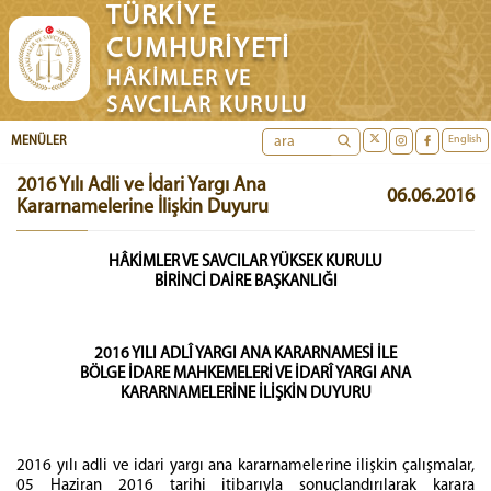
TÜRKİYE
CUMHURİYETİ
HÂKİMLER VE
SAVCILAR KURULU
English
MENÜLER
2016 Yılı Adli ve İdari Yargı Ana
06.06.2016
Kararnamelerine İlişkin Duyuru
HÂKİMLER VE SAVCILAR YÜKSEK KURULU
BİRİNCİ DAİRE BAŞKANLIĞI
2016 YILI ADLÎ YARGI ANA KARARNAMESİ İLE
BÖLGE İDARE MAHKEMELERİ VE İDARÎ YARGI ANA
KARARNAMELERİNE İLİŞKİN DUYURU
2016 yılı adli ve idari yargı ana kararnamelerine ilişkin çalışmalar,
05 Haziran 2016 tarihi itibarıyla sonuçlandırılarak karara