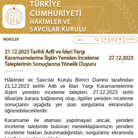
TÜRKİYE
CUMHURİYETİ
HÂKİMLER VE
SAVCILAR KURULU
English
MENÜLER
21.12.2023 Tarihli Adlî ve İdari Yargı
Kararnamelerine İlişkin Yeniden İnceleme
27.12.2023
Taleplerinin Sonuçlarına Yönelik Duyuru
Hâkimler ve Savcılar Kurulu Birinci Dairesi tarafından
21.12.2023 tarihli Adli ve İdari Yargı Kararnamelerine
ilişkin yeniden inceleme talepleri, 27.12.2023 tarihi
itibariyle karara bağlanmış olup, ilgililer yeniden inceleme
sonuçlarını aşağıda yer alan sorgulama ekranından
öğrenebileceklerdir.
Kararname ile ataması yapılmayan ancak, yeniden
inceleme talebinde bulunan meslektaşlarımızın yeniden
inceleme hakları bulunmadığından, sorgulama ekranında