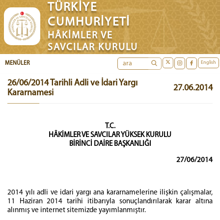
TÜRKİYE
CUMHURİYETİ
HÂKİMLER VE
SAVCILAR KURULU
English
MENÜLER
26/06/2014 Tarihli Adli ve İdari Yargı
27.06.2014
Kararnamesi
T.C.
HÂKİMLER VE SAVCILAR YÜKSEK KURULU
BİRİNCİ DAİRE BAŞKANLIĞI
27/06/2014
2014 yılı adli ve idari yargı ana kararnamelerine ilişkin çalışmalar,
11 Haziran 2014 tarihi itibarıyla sonuçlandırılarak karar altına
alınmış ve internet sitemizde yayımlanmıştır.