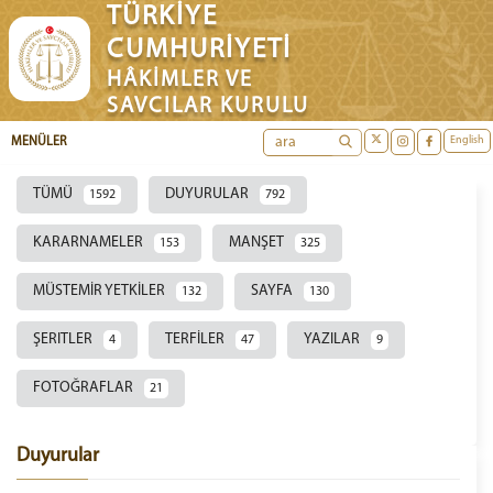
TÜRKİYE
CUMHURİYETİ
HÂKİMLER VE
SAVCILAR KURULU
English
MENÜLER
TÜMÜ
DUYURULAR
1592
792
KARARNAMELER
MANŞET
153
325
MÜSTEMİR YETKİLER
SAYFA
132
130
ŞERITLER
TERFİLER
YAZILAR
4
47
9
FOTOĞRAFLAR
21
Duyurular