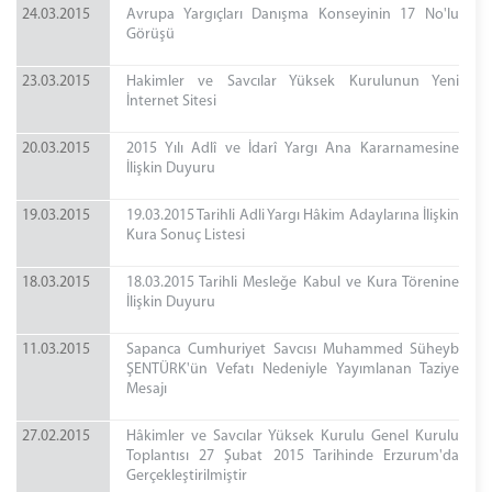
24.03.2015
Avrupa Yargıçları Danışma Konseyinin 17 No'lu
Görüşü
23.03.2015
Hakimler ve Savcılar Yüksek Kurulunun Yeni
İnternet Sitesi
20.03.2015
2015 Yılı Adlî ve İdarî Yargı Ana Kararnamesine
İlişkin Duyuru
19.03.2015
19.03.2015 Tarihli Adli Yargı Hâkim Adaylarına İlişkin
Kura Sonuç Listesi
18.03.2015
18.03.2015 Tarihli Mesleğe Kabul ve Kura Törenine
İlişkin Duyuru
11.03.2015
Sapanca Cumhuriyet Savcısı Muhammed Süheyb
ŞENTÜRK'ün Vefatı Nedeniyle Yayımlanan Taziye
Mesajı
27.02.2015
Hâkimler ve Savcılar Yüksek Kurulu Genel Kurulu
Toplantısı 27 Şubat 2015 Tarihinde Erzurum'da
Gerçekleştirilmiştir