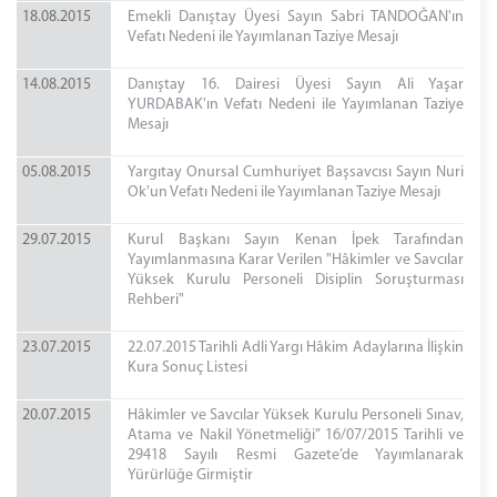
18.08.2015
Emekli Danıştay Üyesi Sayın Sabri TANDOĞAN'ın
Vefatı Nedeni ile Yayımlanan Taziye Mesajı
14.08.2015
Danıştay 16. Dairesi Üyesi Sayın Ali Yaşar
YURDABAK'ın Vefatı Nedeni ile Yayımlanan Taziye
Mesajı
05.08.2015
Yargıtay Onursal Cumhuriyet Başsavcısı Sayın Nuri
Ok'un Vefatı Nedeni ile Yayımlanan Taziye Mesajı
29.07.2015
Kurul Başkanı Sayın Kenan İpek Tarafından
Yayımlanmasına Karar Verilen "Hâkimler ve Savcılar
Yüksek Kurulu Personeli Disiplin Soruşturması
Rehberi"
23.07.2015
22.07.2015 Tarihli Adli Yargı Hâkim Adaylarına İlişkin
Kura Sonuç Listesi
20.07.2015
Hâkimler ve Savcılar Yüksek Kurulu Personeli Sınav,
Atama ve Nakil Yönetmeliği” 16/07/2015 Tarihli ve
29418 Sayılı Resmi Gazete’de Yayımlanarak
Yürürlüğe Girmiştir