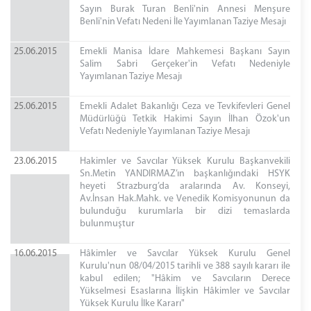
Sayın Burak Turan Benli'nin Annesi Menşure
Benli'nin Vefatı Nedeni İle Yayımlanan Taziye Mesajı
25.06.2015
Emekli Manisa İdare Mahkemesi Başkanı Sayın
Salim Sabri Gerçeker'in Vefatı Nedeniyle
Yayımlanan Taziye Mesajı
25.06.2015
Emekli Adalet Bakanlığı Ceza ve Tevkifevleri Genel
Müdürlüğü Tetkik Hakimi Sayın İlhan Özok'un
Vefatı Nedeniyle Yayımlanan Taziye Mesajı
23.06.2015
Hakimler ve Savcılar Yüksek Kurulu Başkanvekili
Sn.Metin YANDIRMAZ’ın başkanlığındaki HSYK
heyeti Strazburg’da aralarında Av. Konseyi,
Av.İnsan Hak.Mahk. ve Venedik Komisyonunun da
bulunduğu kurumlarla bir dizi temaslarda
bulunmuştur
16.06.2015
Hâkimler ve Savcılar Yüksek Kurulu Genel
Kurulu'nun 08/04/2015 tarihli ve 388 sayılı kararı ile
kabul edilen; "Hâkim ve Savcıların Derece
Yükselmesi Esaslarına İlişkin Hâkimler ve Savcılar
Yüksek Kurulu İlke Kararı"