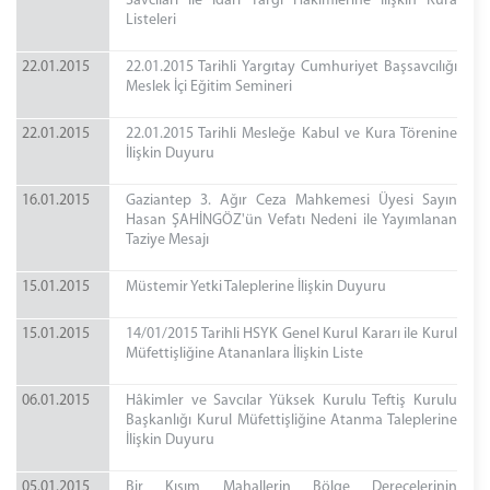
Savcıları ile İdari Yargı Hâkimlerine İlişkin Kura
Listeleri
22.01.2015
22.01.2015 Tarihli Yargıtay Cumhuriyet Başsavcılığı
Meslek İçi Eğitim Semineri
22.01.2015
22.01.2015 Tarihli Mesleğe Kabul ve Kura Törenine
İlişkin Duyuru
16.01.2015
Gaziantep 3. Ağır Ceza Mahkemesi Üyesi Sayın
Hasan ŞAHİNGÖZ'ün Vefatı Nedeni ile Yayımlanan
Taziye Mesajı
15.01.2015
Müstemir Yetki Taleplerine İlişkin Duyuru
15.01.2015
14/01/2015 Tarihli HSYK Genel Kurul Kararı ile Kurul
Müfettişliğine Atananlara İlişkin Liste
06.01.2015
Hâkimler ve Savcılar Yüksek Kurulu Teftiş Kurulu
Başkanlığı Kurul Müfettişliğine Atanma Taleplerine
İlişkin Duyuru
05.01.2015
Bir Kısım Mahallerin Bölge Derecelerinin