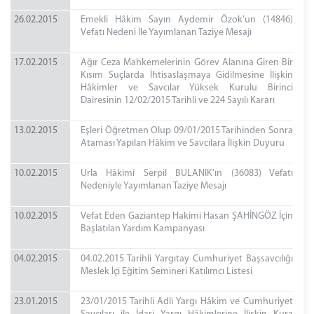
26.02.2015
Emekli Hâkim Sayın Aydemir Özok'un (14846)
Vefatı Nedeni İle Yayımlanan Taziye Mesajı
17.02.2015
Ağır Ceza Mahkemelerinin Görev Alanına Giren Bir
Kısım Suçlarda İhtisaslaşmaya Gidilmesine İlişkin
Hâkimler ve Savcılar Yüksek Kurulu Birinci
Dairesinin 12/02/2015 Tarihli ve 224 Sayılı Kararı
13.02.2015
Eşleri Öğretmen Olup 09/01/2015 Tarihinden Sonra
Ataması Yapılan Hâkim ve Savcılara İlişkin Duyuru
10.02.2015
Urla Hâkimi Serpil BULANIK'ın (36083) Vefatı
Nedeniyle Yayımlanan Taziye Mesajı
10.02.2015
Vefat Eden Gaziantep Hakimi Hasan ŞAHİNGÖZ İçin
Başlatılan Yardım Kampanyası
04.02.2015
04.02.2015 Tarihli Yargıtay Cumhuriyet Başsavcılığı
Meslek İçi Eğitim Semineri Katılımcı Listesi
23.01.2015
23/01/2015 Tarihli Adli Yargı Hâkim ve Cumhuriyet