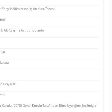
ri Yargı Hâkimlerine İlişkin Kura Töreni
reti
lık Alt Çalışma Grubu Toplantısı
tısı
lantısı
da Ziyareti
reti
a Kurulu (CCPE) Genel Kurulu Tarafından Büro Üyeliğine Seçilmiştir