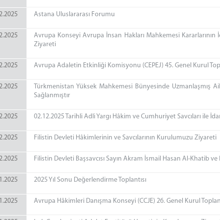
2.2025
Astana Uluslararası Forumu
2.2025
Avrupa Konseyi Avrupa İnsan Hakları Mahkemesi Kararlarının İ
Ziyareti
2.2025
Avrupa Adaletin Etkinliği Komisyonu (CEPEJ) 45. Genel Kurul Top
2.2025
Türkmenistan Yüksek Mahkemesi Bünyesinde Uzmanlaşmış Aile 
Sağlanmıştır
2.2025
02.12.2025 Tarihli Adli Yargı Hâkim ve Cumhuriyet Savcıları ile İda
2.2025
Filistin Devleti Hâkimlerinin ve Savcılarının Kurulumuzu Ziyareti
2.2025
Filistin Devleti Başsavcısı Sayın Akram İsmail Hasan Al-Khatib 
1.2025
2025 Yıl Sonu Değerlendirme Toplantısı
1.2025
Avrupa Hâkimleri Danışma Konseyi (CCJE) 26. Genel Kurul Toplan