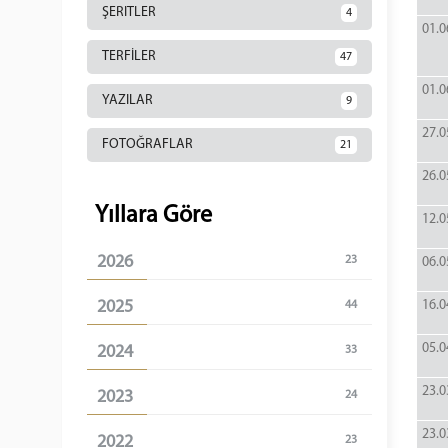
ŞERITLER
4
01.0
TERFİLER
47
01.0
YAZILAR
9
27.0
FOTOĞRAFLAR
21
26.0
Yıllara Göre
12.0
2026
23
06.0
2025
16.0
44
05.0
2024
33
23.0
2023
24
23.0
2022
23