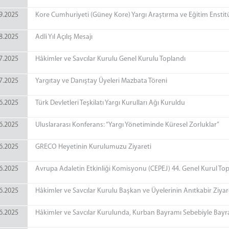
9.2025
Kore Cumhuriyeti (Güney Kore) Yargı Araştırma ve Eğitim Ensti
8.2025
Adli Yıl Açılış Mesajı
7.2025
Hâkimler ve Savcılar Kurulu Genel Kurulu Toplandı
7.2025
Yargıtay ve Danıştay Üyeleri Mazbata Töreni
6.2025
Türk Devletleri Teşkilatı Yargı Kurulları Ağı Kuruldu
6.2025
Uluslararası Konferans: “Yargı Yönetiminde Küresel Zorluklar”
6.2025
GRECO Heyetinin Kurulumuzu Ziyareti
6.2025
Avrupa Adaletin Etkinliği Komisyonu (CEPEJ) 44. Genel Kurul Top
6.2025
Hâkimler ve Savcılar Kurulu Başkan ve Üyelerinin Anıtkabir Ziyar
6.2025
Hâkimler ve Savcılar Kurulunda, Kurban Bayramı Sebebiyle Bayra