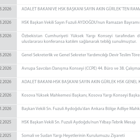
3.2026
ADALET BAKANI VE HSK BAŞKANI SAYIN AKIN GÜRLEK’TEN RA
3.2026
HSK Başkan Vekili Sayın Fuzuli AYDOĞDU’nun Ramazan Bayramı 
3.2026
Özbekistan Cumhuriyeti Yüksek Yargı Konseyi tarafından d
uluslararası konferansa katılım sağlanarak tebliğ sunulmuştur.
3.2026
Genel Sekreterlik ve Genel Sekreter Yardımcılığı Devir Teslim Tören
2.2026
Avrupa Savcıları Danışma Konseyi (CCPE) 44. Büro ve 38. Çalışma
2.2026
ADALET BAKANI-HSK BAŞKANI SAYIN AKIN GÜRLEK HSK GENEL 
2.2026
Kosova Yüksek Mahkemesi Başkanı, Kosova Yargı Konseyi Başkan
1.2026
Başkan Vekili Sn. Fuzuli Aydoğdu‘dan Ankara Bölge Adliye Mahk
2.2025
HSK Başkan Vekili Sn. Fuzuli Aydoğdu’nun Yılbaşı Tebrik Mesajı
2.2025
Somali ve Sudan Yargı Heyetlerinin Kurulumuzu Ziyareti