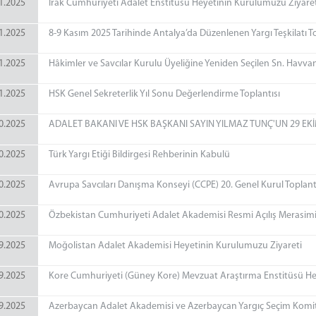
1.2025
Irak Cumhuriyeti Adalet Enstitüsü Heyetinin Kurulumuzu Ziyaret
1.2025
8-9 Kasım 2025 Tarihinde Antalya’da Düzenlenen Yargı Teşkilatı To
1.2025
Hâkimler ve Savcılar Kurulu Üyeliğine Yeniden Seçilen Sn. Havva
1.2025
HSK Genel Sekreterlik Yıl Sonu Değerlendirme Toplantısı
0.2025
ADALET BAKANI VE HSK BAŞKANI SAYIN YILMAZ TUNÇ'UN 29 E
0.2025
Türk Yargı Etiği Bildirgesi Rehberinin Kabulü
0.2025
Avrupa Savcıları Danışma Konseyi (CCPE) 20. Genel Kurul Toplant
0.2025
Özbekistan Cumhuriyeti Adalet Akademisi Resmi Açılış Merasimi
9.2025
Moğolistan Adalet Akademisi Heyetinin Kurulumuzu Ziyareti
9.2025
Kore Cumhuriyeti (Güney Kore) Mevzuat Araştırma Enstitüsü He
9.2025
Azerbaycan Adalet Akademisi ve Azerbaycan Yargıç Seçim Komite