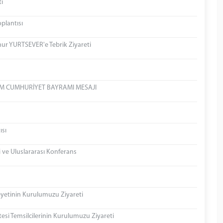
i
plantısı
nur YURTSEVER'e Tebrik Ziyareti
KİM CUMHURİYET BAYRAMI MESAJI
ısı
 ve Uluslararası Konferans
yetinin Kurulumuzu Ziyareti
si Temsilcilerinin Kurulumuzu Ziyareti