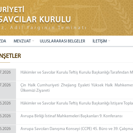
RİYETİ
SAVCILAR KURULU
ız, Adil Yargının Teminatı
ZDA
MEVZUAT
ULUSLARARASI BELGELER
İLETİŞİM
NŞETLER
7.2026
Hâkimler ve Savcılar Kurulu Teftiş Kurulu Başkanlığı Tarafından 
7.2026
Çin Halk Cumhuriyeti Zhejiang Eyaleti Yüksek Halk Mahkemes
Ülkemizi Ziyareti
6.2026
Hâkimler ve Savcılar Kurulu Teftiş Kurulu Başkanlığı İstişare Toplan
6.2026
Avrupa Birliği İstinaf Mahkemeleri Başkanları 9. Konferansı
6.2026
Avrupa Savcıları Danışma Konseyi (CCPE) 45. Büro ve 39. Çalışma