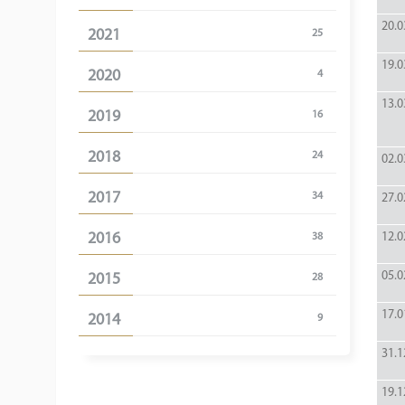
20.0
2021
25
19.0
2020
4
13.0
2019
16
2018
24
02.0
2017
34
27.0
2016
12.0
38
05.0
2015
28
17.0
2014
9
31.1
19.1