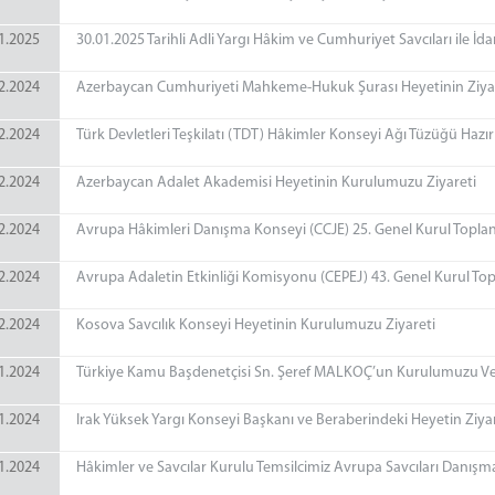
1.2025
30.01.2025 Tarihli Adli Yargı Hâkim ve Cumhuriyet Savcıları ile İda
2.2024
Azerbaycan Cumhuriyeti Mahkeme-Hukuk Şurası Heyetinin Ziya
2.2024
Türk Devletleri Teşkilatı (TDT) Hâkimler Konseyi Ağı Tüzüğü Hazır
2.2024
Azerbaycan Adalet Akademisi Heyetinin Kurulumuzu Ziyareti
2.2024
Avrupa Hâkimleri Danışma Konseyi (CCJE) 25. Genel Kurul Toplan
2.2024
Avrupa Adaletin Etkinliği Komisyonu (CEPEJ) 43. Genel Kurul Top
2.2024
Kosova Savcılık Konseyi Heyetinin Kurulumuzu Ziyareti
1.2024
Türkiye Kamu Başdenetçisi Sn. Şeref MALKOÇ’un Kurulumuzu Ve
1.2024
Irak Yüksek Yargı Konseyi Başkanı ve Beraberindeki Heyetin Ziya
1.2024
Hâkimler ve Savcılar Kurulu Temsilcimiz Avrupa Savcıları Danışm