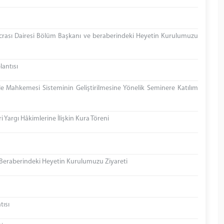
crası Dairesi Bölüm Başkanı ve beraberindeki Heyetin Kurulumuzu
lantısı
Mahkemesi Sisteminin Geliştirilmesine Yönelik Seminere Katılım
ri Yargı Hâkimlerine İlişkin Kura Töreni
ve Beraberindeki Heyetin Kurulumuzu Ziyareti
tısı