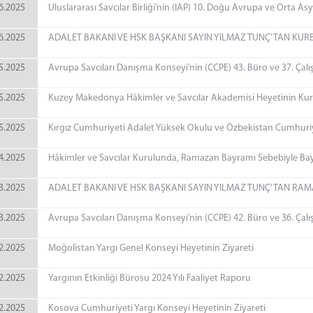
6.2025
Uluslararası Savcılar Birliği’nin (IAP) 10. Doğu Avrupa ve Orta A
6.2025
ADALET BAKANI VE HSK BAŞKANI SAYIN YILMAZ TUNÇ’TAN KUR
5.2025
Avrupa Savcıları Danışma Konseyi’nin (CCPE) 43. Büro ve 37. Çal
5.2025
Kuzey Makedonya Hâkimler ve Savcılar Akademisi Heyetinin Kur
5.2025
Kırgız Cumhuriyeti Adalet Yüksek Okulu ve Özbekistan Cumhuriy
4.2025
Hâkimler ve Savcılar Kurulunda, Ramazan Bayramı Sebebiyle Bay
3.2025
ADALET BAKANI VE HSK BAŞKANI SAYIN YILMAZ TUNÇ’TAN RA
3.2025
Avrupa Savcıları Danışma Konseyi’nin (CCPE) 42. Büro ve 36. Çal
2.2025
Moğolistan Yargı Genel Konseyi Heyetinin Ziyareti
2.2025
Yargının Etkinliği Bürosu 2024 Yılı Faaliyet Raporu
2.2025
Kosova Cumhuriyeti Yargı Konseyi Heyetinin Ziyareti