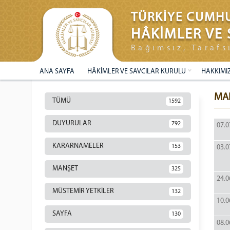
TÜRKİYE CUMHU
HÂKİMLER VE 
Bağımsız, Tarafs
ANA SAYFA
HÂKİMLER VE SAVCILAR KURULU
HAKKIMI
MA
TÜMÜ
1592
DUYURULAR
792
07.0
KARARNAMELER
153
03.0
MANŞET
325
24.0
MÜSTEMİR YETKİLER
132
10.0
SAYFA
130
08.0