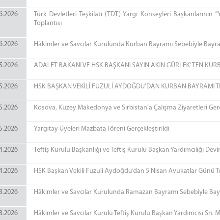
6.2026
Türk Devletleri Teşkilatı (TDT) Yargı Konseyleri Başkanlarının
Toplantısı
6.2026
Hâkimler ve Savcılar Kurulunda Kurban Bayramı Sebebiyle Bayram
5.2026
ADALET BAKANI VE HSK BAŞKANI SAYIN AKIN GÜRLEK’TEN KUR
5.2026
HSK BAŞKAN VEKİLİ FUZULİ AYDOĞDU'DAN KURBAN BAYRAMI TE
5.2026
Kosova, Kuzey Makedonya ve Sırbistan’a Çalışma Ziyaretleri Gerçe
5.2026
Yargıtay Üyeleri Mazbata Töreni Gerçekleştirildi
4.2026
Teftiş Kurulu Başkanlığı ve Teftiş Kurulu Başkan Yardımcılığı Devir
4.2026
HSK Başkan Vekili Fuzuli Aydoğdu’dan 5 Nisan Avukatlar Günü Te
3.2026
Hâkimler ve Savcılar Kurulunda Ramazan Bayramı Sebebiyle Bayr
3.2026
Hâkimler ve Savcılar Kurulu Teftiş Kurulu Başkan Yardımcısı Sn.