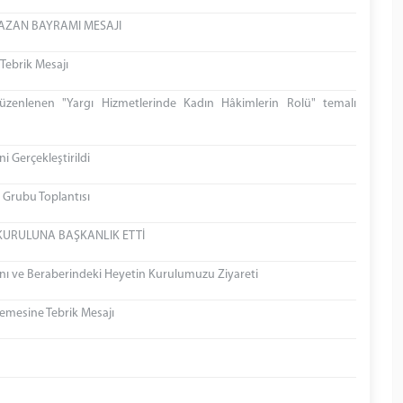
MAZAN BAYRAMI MESAJI
Tebrik Mesajı
üzenlenen "Yargı Hizmetlerinde Kadın Hâkimlerin Rolü" temalı
i Gerçekleştirildi
 Grubu Toplantısı
KURULUNA BAŞKANLIK ETTİ
ı ve Beraberindeki Heyetin Kurulumuzu Ziyareti
emesine Tebrik Mesajı