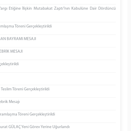
 “Yargı Etiğine İlişkin Mutabakat Zaptı”nın Kabulüne Dair Dördüncü
laşma Töreni Gerçekleştirildi
BAN BAYRAMI MESAJI
BRİK MESAJI
kleştirildi
 Teslim Töreni Gerçekleştirildi
brik Mesajı
amlaşma Töreni Gerçekleştirildi
 Murat GÜLAÇ Yeni Görev Yerine Uğurlandı