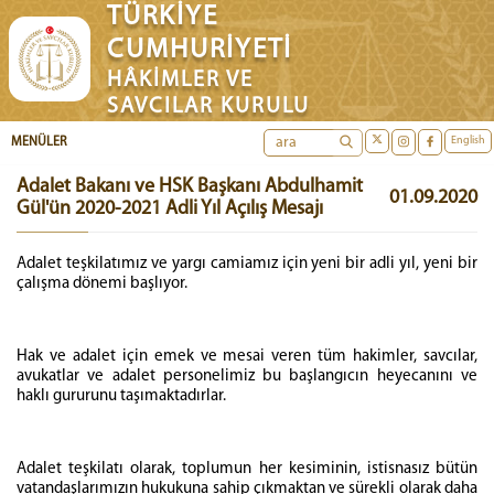
TÜRKİYE
CUMHURİYETİ
HÂKİMLER VE
SAVCILAR KURULU
English
MENÜLER
Adalet Bakanı ve HSK Başkanı Abdulhamit
01.09.2020
Gül'ün 2020-2021 Adli Yıl Açılış Mesajı
Adalet teşkilatımız ve yargı camiamız için yeni bir adli yıl, yeni bir
çalışma dönemi başlıyor.
Hak ve adalet için emek ve mesai veren tüm hakimler, savcılar,
avukatlar ve adalet personelimiz bu başlangıcın heyecanını ve
haklı gururunu taşımaktadırlar.
Adalet teşkilatı olarak, toplumun her kesiminin, istisnasız bütün
vatandaşlarımızın hukukuna sahip çıkmaktan ve sürekli olarak daha