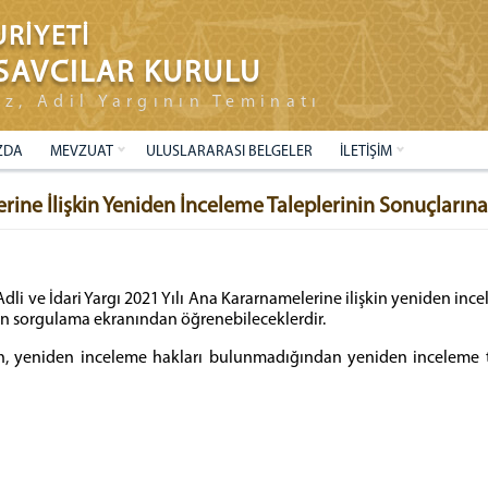
RİYETİ
SAVCILAR KURULU
ız, Adil Yargının Teminatı
ZDA
MEVZUAT
ULUSLARARASI BELGELER
İLETİŞİM
lerine İlişkin Yeniden İnceleme Taleplerinin Sonuçların
Adli ve İdari Yargı 2021 Yılı Ana Kararnamelerine ilişkin yeniden ince
alan sorgulama ekranından öğrenebileceklerdir.
n, yeniden inceleme hakları bulunmadığından yeniden inceleme tal