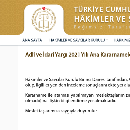
TÜRKİYE CUMHU
HÂKİMLER VE 
Bağımsız, Tarafs
ANA SAYFA
HÂKİMLER VE SAVCILAR KURULU
HAKKIMI
Adlî ve İdarî Yargı 2021 Yılı Ana Kararname
Hâkimler ve Savcılar Kurulu Birinci Dairesi tarafından, 
olup, ilgililer yeniden inceleme sonuçlarını ekte yer 
Kararname ile ataması yapılmayan meslektaşlarımızı
olmadığına ilişkin bilgilendirme yer almaktadır.
Meslektaşlarımıza saygıyla duyurulur.