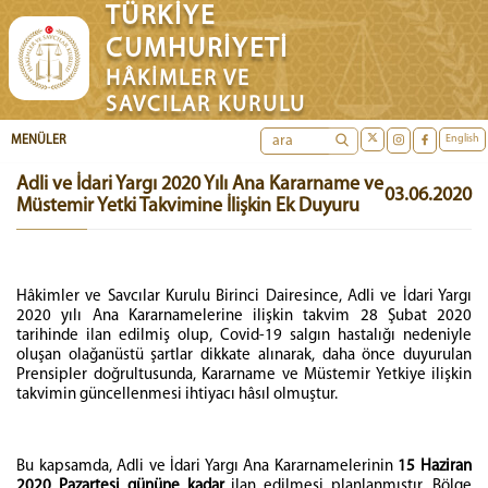
TÜRKİYE
CUMHURİYETİ
HÂKİMLER VE
SAVCILAR KURULU
English
MENÜLER
Adli ve İdari Yargı 2020 Yılı Ana Kararname ve
03.06.2020
Müstemir Yetki Takvimine İlişkin Ek Duyuru
Hâkimler ve Savcılar Kurulu Birinci Dairesince, Adli ve İdari Yargı
2020 yılı Ana Kararnamelerine ilişkin takvim 28 Şubat 2020
tarihinde ilan edilmiş olup, Covid-19 salgın hastalığı nedeniyle
oluşan olağanüstü şartlar dikkate alınarak, daha önce duyurulan
Prensipler doğrultusunda, Kararname ve Müstemir Yetkiye ilişkin
takvimin güncellenmesi ihtiyacı hâsıl olmuştur.
Bu kapsamda, Adli ve İdari Yargı Ana Kararnamelerinin
15 Haziran
2020
Pazartesi gününe kadar
ilan edilmesi planlanmıştır. Bölge