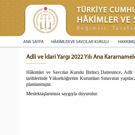
TÜRKİYE CUMHU
HÂKİMLER VE 
Bağımsız, Tarafs
ANA SAYFA
HÂKİMLER VE SAVCILAR KURULU
HAKKIMI
Adli ve İdari Yargı 2022 Yılı Ana Kararnamel
Hâkimler ve Savcılar Kurulu Birinci Dairesince, Adli 
tarihlerinde Yükseköğretim Kurumları Sınavının yapılac
planlanmıştır.
Meslektaşlarımıza saygıyla duyurulur.