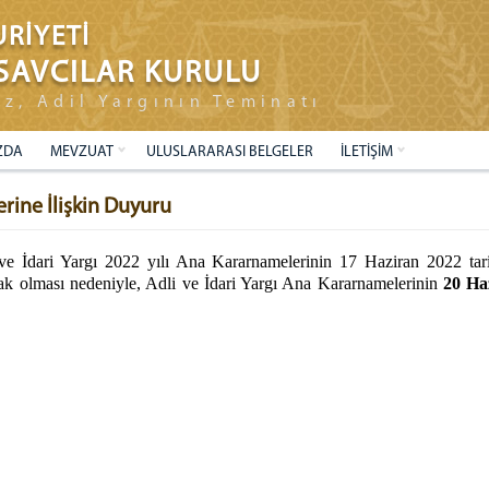
RİYETİ
SAVCILAR KURULU
ız, Adil Yargının Teminatı
ZDA
MEVZUAT
ULUSLARARASI BELGELER
İLETİŞİM
erine İlişkin Duyuru
ve İdari Yargı 2022 yılı Ana Kararnamelerinin 17 Haziran 2022 tari
ak olması nedeniyle, Adli ve İdari Yargı Ana Kararnamelerinin
20 Ha