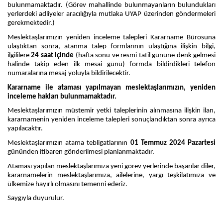
bulunmamaktadır. (Görev mahallinde bulunmayanların bulundukları
yerlerdeki adliyeler aracılığıyla mutlaka UYAP üzerinden göndermeleri
gerekmektedir.)
Meslektaşlarımızın yeniden inceleme talepleri Kararname Bürosuna
ulaştıktan sonra, atanma talep formlarının ulaştığına ilişkin bilgi,
ilgililere
24 saat içinde
(hafta sonu ve resmi tatil gününe denk gelmesi
halinde takip eden ilk mesai günü)
formda bildirdikleri telefon
numaralarına mesaj yoluyla bildirilecektir.
Kararname ile ataması yapılmayan meslektaşlarımızın, yeniden
inceleme hakları bulunmamaktadır.
Meslektaşlarımızın müstemir yetki taleplerinin alınmasına ilişkin ilan,
kararnamenin yeniden inceleme talepleri sonuçlandıktan sonra ayrıca
yapılacaktır.
Meslektaşlarımızın atama tebligatlarının
01
Temmuz 2024 Pazartesi
gününden itibaren gönderilmesi planlanmaktadır.
Ataması yapılan meslektaşlarımıza yeni görev yerlerinde başarılar diler,
kararnamelerin meslektaşlarımıza, ailelerine, yargı teşkilatımıza ve
ülkemize hayırlı olmasını temenni ederiz.
Saygıyla duyurulur.