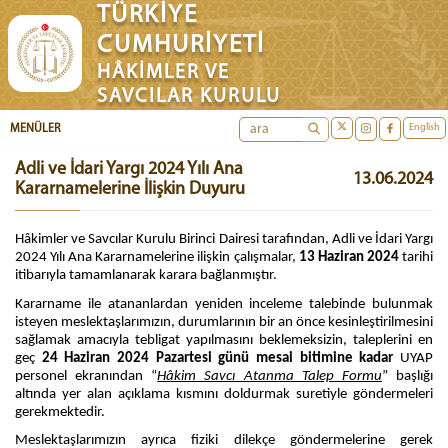
TÜRKİYE
CUMHURİYETİ
HÂKİMLER VE
SAVCILAR KURULU
English
MENÜLER
Adli ve İdari Yargı 2024 Yılı Ana
13.06.2024
Kararnamelerine İlişkin Duyuru
Hâkimler ve Savcılar Kurulu Birinci Dairesi tarafından, Adli ve İdari Yargı
2024 Yılı Ana Kararnamelerine ilişkin çalışmalar,
13 Haziran 2024
tarihi
itibarıyla tamamlanarak karara bağlanmıştır.
Kararname ile atananlardan yeniden inceleme talebinde bulunmak
isteyen meslektaşlarımızın, durumlarının bir an önce kesinleştirilmesini
sağlamak amacıyla tebligat yapılmasını beklemeksizin, taleplerini en
geç
24 Haziran 2024 Pazartesi günü mesai bitimine kadar
UYAP
personel ekranından “
Hâkim Savcı Atanma Talep Formu
” başlığı
altında yer alan açıklama kısmını doldurmak suretiyle göndermeleri
gerekmektedir.
Meslektaşlarımızın ayrıca fiziki dilekçe göndermelerine gerek