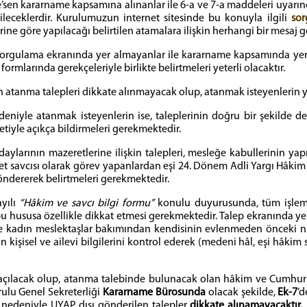
e re’sen kararname kapsamına alınanlar ile 6-a ve 7-a maddeleri uyarı
rileceklerdir. Kurulumuzun internet sitesinde bu konuyla ilgili
sor
ine göre yapılacağı belirtilen atamalara ilişkin herhangi bir mesaj 
orgulama ekranında yer almayanlar ile kararname kapsamında yer
rmlarında gerekçeleriyle birlikte belirtmeleri yeterli olacaktır.
len atanma talepleri dikkate alınmayacak olup, atanmak isteyenleri
iyle atanmak isteyenlerin ise, taleplerinin doğru bir şekilde de
retiyle açıkça bildirmeleri gerekmektedir.
ylarının mazeretlerine ilişkin talepleri, mesleğe kabullerinin yap
et savcısı olarak görev yapanlardan eşi 24. Dönem Adli Yargı Hâki
öndererek belirtmeleri gerekmektedir.
ayılı
“Hâkim ve savcı bilgi formu”
konulu duyurusunda, tüm işlemler
u hususa özellikle dikkat etmesi gerekmektedir. Talep ekranında yer
le kadın meslektaşlar bakımından kendisinin evlenmeden önceki nüfu
kişisel ve ailevi bilgilerini kontrol ederek (medeni hâl, eşi hâkim
 açılacak olup, atanma talebinde bulunacak olan hâkim ve Cumhuri
ulu Genel Sekreterliği
Kararname Bürosunda
olacak şekilde,
Ek-7
’
 nedeniyle UYAP dışı gönderilen talepler
dikkate
alınamayacaktır.