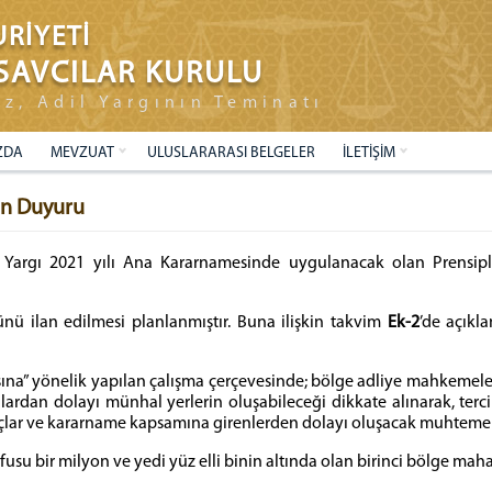
RİYETİ
SAVCILAR KURULU
ız, Adil Yargının Teminatı
ZDA
MEVZUAT
ULUSLARARASI BELGELER
İLETİŞİM
kin Duyuru
lî Yargı 2021 yılı Ana Kararnamesinde uygulanacak olan Prensipl
ilan edilmesi planlanmıştır. Buna ilişkin takvim
Ek-2
’de açıkl
masına” yönelik yapılan çalışma çerçevesinde; bölge adliye mahkemeleri
lardan dolayı münhal yerlerin oluşabileceği dikkate alınarak, t
yaçlar ve kararname kapsamına girenlerden dolayı oluşacak muhtemel
u bir milyon ve yedi yüz elli binin altında olan birinci bölge mahall