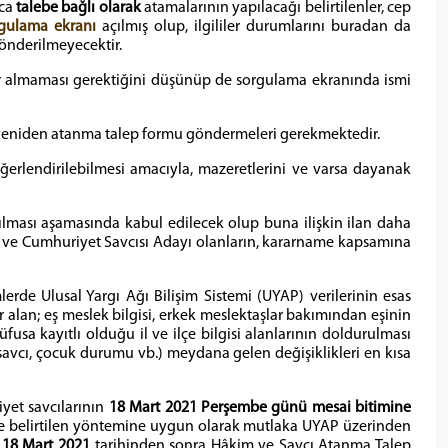
nca
talebe bağlı olarak
atamalarının yapılacağı belirtilenler, cep
gulama ekranı
açılmış olup, ilgililer durumlarını buradan da
gönderilmeyecektir.
 almaması gerektiğini düşünüp de sorgulama ekranında ismi
n yeniden atanma talep formu göndermeleri gerekmektedir.
ğerlendirilebilmesi amacıyla, mazeretlerini ve varsa dayanak
ılması aşamasında kabul edilecek olup buna ilişkin ilan daha
m ve Cumhuriyet Savcısı Adayı olanların, kararname kapsamına
de Ulusal Yargı Ağı Bilişim Sistemi (UYAP) verilerinin esas
 alan; eş meslek bilgisi, erkek meslektaşlar bakımından eşinin
sa kayıtlı olduğu il ve ilçe bilgisi alanlarının doldurulması
 savcı, çocuk durumu vb.) meydana gelen değişiklikleri en kısa
yet savcılarının
18 Mart 2021 Perşembe günü mesai bitimine
de belirtilen yöntemine uygun olarak mutlaka UYAP üzerinden
18 Mart 2021
tarihinden sonra Hâkim ve Savcı Atanma Talep