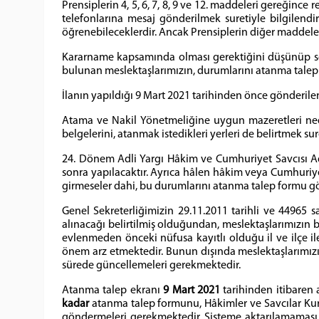
Prensiplerin 4, 5, 6, 7, 8, 9 ve 12. maddeleri gereğinc
telefonlarına mesaj gönderilmek suretiyle bilgilendi
öğrenebileceklerdir. Ancak Prensiplerin diğer maddeler
Kararname kapsamında olması gerektiğini düşünüp s
bulunan meslektaşlarımızın, durumlarını atanma talep fo
İlanın yapıldığı 9 Mart 2021 tarihinden önce gönderi
Atama ve Nakil Yönetmeliğine uygun mazeretleri neden
belgelerini, atanmak istedikleri yerleri de belirtmek su
24. Dönem Adli Yargı Hâkim ve Cumhuriyet Savcısı Ada
sonra yapılacaktır. Ayrıca hâlen hâkim veya Cumhuriy
girmeseler dahi, bu durumlarını atanma talep formu g
Genel Sekreterliğimizin 29.11.2011 tarihli ve 44965 s
alınacağı belirtilmiş olduğundan, meslektaşlarımızın b
evlenmeden önceki nüfusa kayıtlı olduğu il ve ilçe i
önem arz etmektedir. Bunun dışında meslektaşlarımızın 
sürede güncellemeleri gerekmektedir.
Atanma talep ekranı
9 Mart 2021
tarihinden itibaren
kadar
atanma talep formunu, Hâkimler ve Savcılar Kur
göndermeleri gerekmektedir. Sisteme aktarılamaması