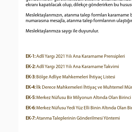
ekranı kapatılacak olup, dilekçe gönderirken bu husus
Meslektaşlarımızın, atanma talep formları kararname 
numarasına mesajla, atanma talep formlarının ulaştığına 
Meslektaşlarımıza saygı ile duyurulur.
EK-1:
Adlî Yargı 2021 Yılı Ana Kararname Prensipleri
EK-2:
Adlî Yargı 2021 Yılı Ana Kararname Takvimi
EK-3:
Bölge Adliye Mahkemeleri İhtiyaç Listesi
EK-4:
İlk Derece Mahkemeleri İhtiyaç ve Muhtemel Mün
EK-5:
Merkez Nüfusu Bir Milyonun Altında Olan Birinci B
EK-6:
Merkez Nüfusu Yedi Yüz Elli Binin Altında Olan Biri
EK-7:
Atanma Taleplerinin Gönderilmesi Yöntemi