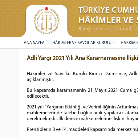
TÜRKİYE CUMHU
HÂKİMLER VE 
Bağımsız, Tarafs
ANA SAYFA
HÂKİMLER VE SAVCILAR KURULU
HAKKIMI
Adli Yargı 2021 Yılı Ana Kararnamesine İliş
Hâkimler ve Savcılar Kurulu Birinci Dairesince, Ad
açıklanmıştır.
Bu kapsamda kararnamenin 21 Mayıs 2021 Cuma günü 
edilecektir.
2021 yılı “Yargının Etkinliği ve Verimliliğinin Arttırıl
mahkemelerinde talebe bağlı olarak yapılacak atama
gerekmektedir. İlk derece mahkemelerine ilişkin ihti
Prensiplerin 8 ve 14. maddeleri kapsamında merkez nüfus