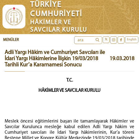
TÜRKİYE
CUMHURİYETİ
HÂKİMLER VE
SAVCILAR KURULU
English
MENÜLER
Adli Yargı Hâkim ve Cumhuriyet Savcıları ile
İdari Yargı Hâkimlerine İlişkin 19/03/2018
19.03.2018
Tarihli Kur’a Kararnamesi Sonucu
T.C.
HÂKİMLER VE SAVCILAR KURULU
Meslek öncesi eğitimlerini başarı ile tamamlayarak Hâkimler ve
Savcılar Kurulunca mesleğe kabul edilen Adli Yargı hâkim ve
Cumhuriyet savcıları ile İdari Yargı hâkimlerinin, Kur’a töreni
Beştepe Millet ve Kongre Kültür Merkezinde 19/03/2018 tarihinde