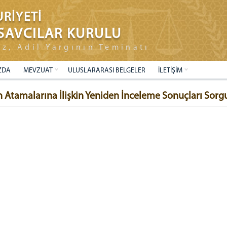
RİYETİ
SAVCILAR KURULU
ız, Adil Yargının Teminatı
ZDA
MEVZUAT
ULUSLARARASI BELGELER
İLETİŞİM
n Atamalarına İlişkin Yeniden İnceleme Sonuçları Sor