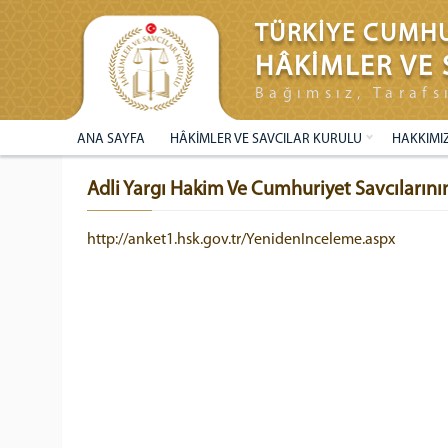
TÜRKİYE CUMHU
HÂKİMLER VE 
Bağımsız, Tarafs
ANA SAYFA
HÂKİMLER VE SAVCILAR KURULU
HAKKIMI
Adli Yargı Hakim Ve Cumhuriyet Savcılarını
http://anket1.hsk.gov.tr/YenidenInceleme.aspx