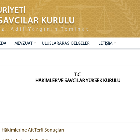
RİYETİ
SAVCILAR KURULU
ız, Adil Yargının Teminatı
ZDA
MEVZUAT
ULUSLARARASI BELGELER
İLETİŞİM
T.C.
HÂKİMLER VE SAVCILAR YÜKSEK KURULU
Hâkimlerine Ait Terfi Sonuçları