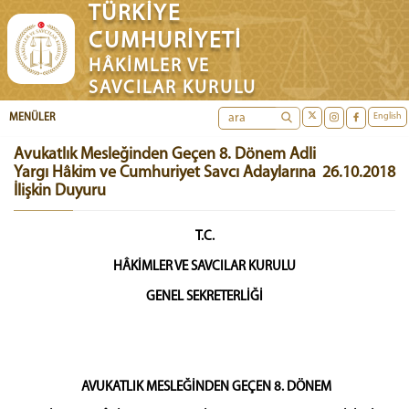
TÜRKİYE
CUMHURİYETİ
HÂKİMLER VE
SAVCILAR KURULU
English
MENÜLER
Avukatlık Mesleğinden Geçen 8. Dönem Adli
Yargı Hâkim ve Cumhuriyet Savcı Adaylarına
26.10.2018
İlişkin Duyuru
T.C.
HÂKİMLER VE SAVCILAR KURULU
GENEL SEKRETERLİĞİ
AVUKATLIK MESLEĞİNDEN GEÇEN 8. DÖNEM