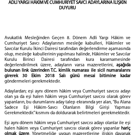
ADLİ YARGI HÂKİM VE CUMHURİYET SAVCI ADAYLARINA İLİŞKİN
DUYURU
Avukatlık Mesleğinden Geçen 8. Dönem Adli Yargı Hâkim ve
Cumhuriyet Savcı Adaylarının mesleğe kabulleri, Hâkimler ve
Savcılar Kurulu İkinci Dairesi tarafından değerlendirme aşamasında
olup, mesleğe kabullerinin yapılması halinde, Hâkimler ve Savcılar
Kurulu Birinci Dairesi tarafından kura kararnamesinde
değerlendirilmek üzere, adayların varsa mazeretlerini,
aşağıda
bulunan link üzerinden T.C. kimlik numarası ile sicil numaralarını
girerek 30 Ekim 2018 Salı günü mesai bitimine kadar
göndermeleri gerekmektedir.
Adaylardan; eşi aynı dönem hâkim veya Cumhuriyet savcısı adayı
olan ya da eşi halen hâkim veya Cumhuriyet savcısı olarak görev
yapanların, bu durumlarını aday talep ekranında yer alan, “Bu Alana
Sadece Eşi Hâkim-Savcı Olanların Bilgi Girişi Yapması
Gerekmektedir.” kısmını da doldurarak belirtmeleri gerekmektedir.
Eşi aynı dönem hâkim veya Cumhuriyet savcısı adayı olanlar ile eşi
halen hâkim veya Cumhuriyet savcısı olarak görev yapanlar
hariç
olmak üzere
, Yönetmeliğe uygun mazeretlerine ilişkin dayanak