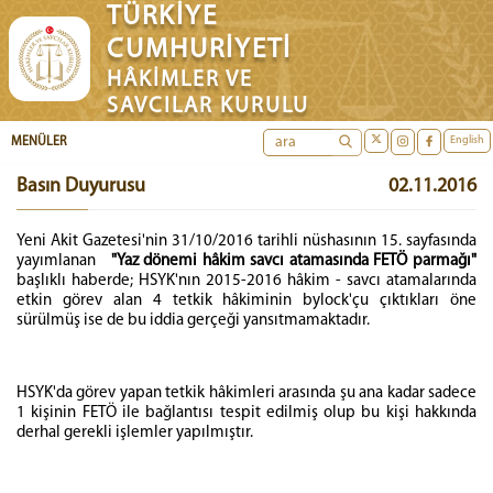
TÜRKİYE
CUMHURİYETİ
HÂKİMLER VE
SAVCILAR KURULU
English
MENÜLER
Basın Duyurusu
02.11.2016
Yeni Akit Gazetesi'nin 31/10/2016 tarihli nüshasının 15. sayfasında
yayımlanan
"Yaz dönemi hâkim savcı atamasında FETÖ parmağı"
başlıklı haberde; HSYK'nın 2015-2016 hâkim - savcı atamalarında
etkin görev alan 4 tetkik hâkiminin bylock'çu çıktıkları öne
sürülmüş ise de bu iddia gerçeği yansıtmamaktadır.
HSYK'da görev yapan tetkik hâkimleri arasında şu ana kadar sadece
1 kişinin FETÖ ile bağlantısı tespit edilmiş olup bu kişi hakkında
derhal gerekli işlemler yapılmıştır.