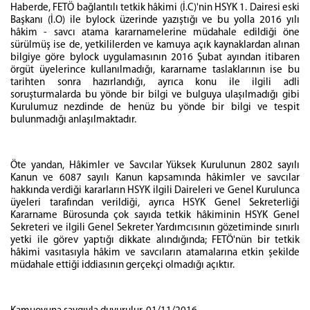
Haberde, FETÖ bağlantılı tetkik hâkimi (İ.C)'nin HSYK 1. Dairesi eski
Başkanı (İ.O) ile bylock üzerinde yazıştığı ve bu yolla 2016 yılı
hâkim - savcı atama kararnamelerine müdahale edildiği öne
sürülmüş ise de, yetkililerden ve kamuya açık kaynaklardan alınan
bilgiye göre bylock uygulamasının 2016 Şubat ayından itibaren
örgüt üyelerince kullanılmadığı, kararname taslaklarının ise bu
tarihten sonra hazırlandığı, ayrıca konu ile ilgili adli
soruşturmalarda bu yönde bir bilgi ve bulguya ulaşılmadığı gibi
Kurulumuz nezdinde de henüz bu yönde bir bilgi ve tespit
bulunmadığı anlaşılmaktadır.
Öte yandan, Hâkimler ve Savcılar Yüksek Kurulunun 2802 sayılı
Kanun ve 6087 sayılı Kanun kapsamında hâkimler ve savcılar
hakkında verdiği kararların HSYK ilgili Daireleri ve Genel Kurulunca
üyeleri tarafından verildiği, ayrıca HSYK Genel Sekreterliği
Kararname Bürosunda çok sayıda tetkik hâkiminin HSYK Genel
Sekreteri ve ilgili Genel Sekreter Yardımcısının gözetiminde sınırlı
yetki ile görev yaptığı dikkate alındığında; FETÖ'nün bir tetkik
hâkimi vasıtasıyla hâkim ve savcıların atamalarına etkin şekilde
müdahale ettiği iddiasının gerçekçi olmadığı açıktır.