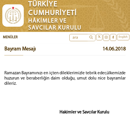
TÜRKİYE
CUMHURİYETİ
HÂKİMLER VE
SAVCILAR KURULU
English
MENÜLER
Bayram Mesajı
14.06.2018
Ramazan Bayramınızı en içten dileklerimizle tebrik eder,ülkemizde
huzurun ve beraberliğin daim olduğu, umut dolu nice bayramlar
dileriz.
Hakimler ve Savcılar Kurulu