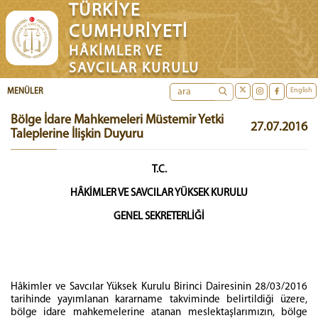
TÜRKİYE
CUMHURİYETİ
HÂKİMLER VE
SAVCILAR KURULU
English
MENÜLER
Bölge İdare Mahkemeleri Müstemir Yetki
27.07.2016
Taleplerine İlişkin Duyuru
T.C.
HÂKİMLER VE SAVCILAR YÜKSEK KURULU
GENEL SEKRETERLİĞİ
Hâkimler ve Savcılar Yüksek Kurulu Birinci Dairesinin 28/03/2016
tarihinde yayımlanan kararname takviminde belirtildiği üzere,
bölge idare mahkemelerine atanan meslektaşlarımızın, bölge