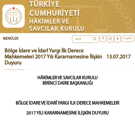
TÜRKİYE
CUMHURİYETİ
HÂKİMLER VE
SAVCILAR KURULU
English
MENÜLER
Bölge İdare ve İdarî Yargı İlk Derece
Mahkemeleri 2017 Yılı Kararnamesine İlişkin
13.07.2017
Duyuru
HÂKİMLER VE SAVCILAR KURULU
BİRİNCİ DAİRE BAŞKANLIĞI
BÖLGE İDARE VE İDARÎ YARGI İLK DERECE MAHKEMELERİ
2017 YILI KARARNAMESİNE İLİŞKİN DUYURU