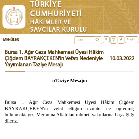
TÜRKİYE
CUMHURİYETİ
HÂKİMLER VE
SAVCILAR KURULU
English
MENÜLER
Bursa 1. Ağır Ceza Mahkemesi Üyesi Hâkim
Çiğdem BAYRAKÇEKEN'in Vefatı Nedeniyle
10.03.2022
Yayımlanan Taziye Mesajı
::Taziye Mesajı::
Bursa 1. Ağır Ceza Mahkemesi Üyesi Hâkim Çiğdem
BAYRAKÇEKEN'in vefat ettiğini üzüntü ile öğrenmiş
bulunmaktayız. Merhuma Allah’tan rahmet, yakınlarına başsağlığı
dileriz.