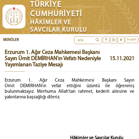
TÜRKİYE
CUMHURİYETİ
HÂKİMLER VE
SAVCILAR KURULU
English
MENÜLER
Erzurum 1. Ağır Ceza Mahkemesi Başkanı
Sayın Ümit DEMİRHAN’ın Vefatı Nedeniyle
15.11.2021
Yayımlanan Taziye Mesajı
Erzurum 1. Ağır Ceza Mahkemesi Başkanı Sayın
Ümit DEMİRHAN’ın vefat ettiğini üzüntü ile öğrenmiş
bulunmaktayız. Merhuma Allah’tan rahmet, kederli ailesine ve
yakınlarına başsağlığı dileriz.
Hâkimler ve Savcılar Kurulu