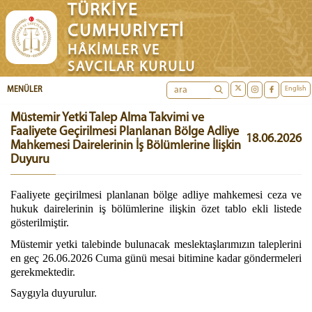
TÜRKİYE
CUMHURİYETİ
HÂKİMLER VE
SAVCILAR KURULU
English
MENÜLER
Müstemir Yetki Talep Alma Takvimi ve
Faaliyete Geçirilmesi Planlanan Bölge Adliye
18.06.2026
Mahkemesi Dairelerinin İş Bölümlerine İlişkin
Duyuru
Faaliyete geçirilmesi planlanan bölge adliye mahkemesi ceza ve
hukuk dairelerinin iş bölümlerine ilişkin özet tablo ekli listede
gösterilmiştir.
Müstemir yetki talebinde bulunacak meslektaşlarımızın taleplerini
en geç 26.06.2026 Cuma günü mesai bitimine kadar göndermeleri
gerekmektedir.
Saygıyla duyurulur.