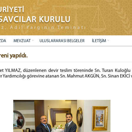
RİYETİ
SAVCILAR KURULU
ız, Adil Yargının Teminatı
ZDA
MEVZUAT
ULUSLARARASI BELGELER
İLETİŞİM
eni yapıldı.
t YILMAZ, düzenlenen devir teslim töreninde Sn. Turan Kuloğlu v
r Yardımcılığı görevine atanan Sn. Mahmut AKGÜN, Sn. Sinan EKİCİ ve