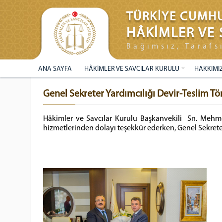
TÜRKİYE CUMHU
HÂKİMLER VE 
Bağımsız, Tarafs
ANA SAYFA
HÂKİMLER VE SAVCILAR KURULU
HAKKIMI
Genel Sekreter Yardımcılığı Devir-Teslim Tör
Hâkimler ve Savcılar Kurulu Başkanvekili Sn. Mehme
hizmetlerinden dolayı teşekkür ederken, Genel Sekrete