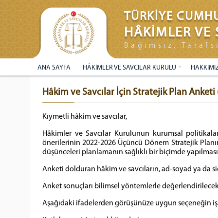
TÜRKİYE CUMHU
HÂKİMLER VE 
Bağımsız, Tarafs
ANA SAYFA
HÂKİMLER VE SAVCILAR KURULU
HAKKIMI
Hâkim ve Savcılar İçin Stratejik Plan Anketi
Kıymetli hâkim ve savcılar,
Hâkimler ve Savcılar Kurulunun kurumsal politikalar
önerilerinin 2022-2026 Üçüncü Dönem Stratejik Planın
düşünceleri planlamanın sağlıklı bir biçimde yapılma
Anketi dolduran hâkim ve savcıların, ad-soyad ya da si
Anket sonuçları bilimsel yöntemlerle değerlendirilecek 
Aşağıdaki ifadelerden görüşünüze uygun seçeneğin işa