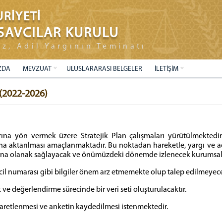
RİYETİ
SAVCILAR KURULU
ız, Adil Yargının Teminatı
ZDA
MEVZUAT
ULUSLARARASI BELGELER
İLETİŞİM
 (2022-2026)
ına yön vermek üzere Stratejik Plan çalışmaları yürütülmektedir. 
a aktarılması amaçlanmaktadır. Bu noktadan hareketle, yargı ve ada
sına olanak sağlayacak ve önümüzdeki dönemde izlenecek kurumsal p
cil numarası gibi bilgiler önem arz etmemekte olup talep edilmeyece
ve değerlendirme sürecinde bir veri seti oluşturulacaktır.
retlenmesi ve anketin kaydedilmesi istenmektedir.