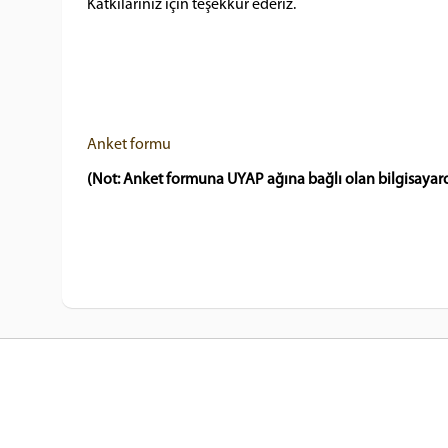
Katkılarınız için teşekkür ederiz.
Anket formu
(Not: Anket formuna UYAP ağına bağlı olan bilgisayarda