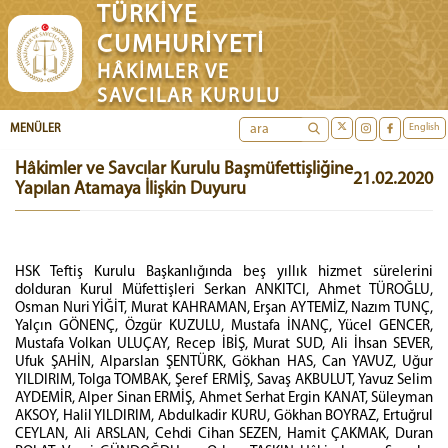
TÜRKİYE
CUMHURİYETİ
HÂKİMLER VE
SAVCILAR KURULU
English
MENÜLER
Hâkimler ve Savcılar Kurulu Başmüfettişliğine
21.02.2020
Yapılan Atamaya İlişkin Duyuru
HSK Teftiş Kurulu Başkanlığında beş yıllık hizmet sürelerini
dolduran Kurul Müfettişleri Serkan ANKITCI, Ahmet TÜROĞLU,
Osman Nuri YİĞİT, Murat KAHRAMAN, Erşan AYTEMİZ, Nazım TUNÇ,
Yalçın GÖNENÇ, Özgür KUZULU, Mustafa İNANÇ, Yücel GENCER,
Mustafa Volkan ULUÇAY, Recep İBİŞ, Murat SUD, Ali İhsan SEVER,
Ufuk ŞAHİN, Alparslan ŞENTÜRK, Gökhan HAS, Can YAVUZ, Uğur
YILDIRIM, Tolga TOMBAK, Şeref ERMİŞ, Savaş AKBULUT, Yavuz Selim
AYDEMİR, Alper Sinan ERMİŞ, Ahmet Serhat Ergin KANAT, Süleyman
AKSOY, Halil YILDIRIM, Abdulkadir KURU, Gökhan BOYRAZ, Ertuğrul
CEYLAN, Ali ARSLAN, Cehdi Cihan SEZEN, Hamit ÇAKMAK, Duran