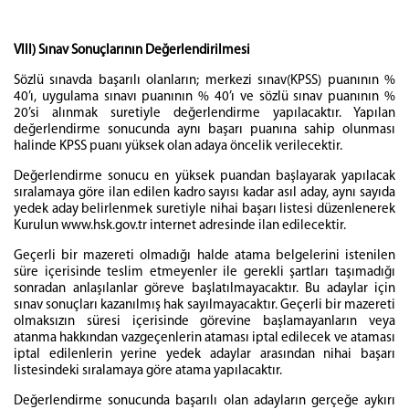
VIII) Sınav Sonuçlarının Değerlendirilmesi
Sözlü sınavda başarılı olanların; merkezi sınav(KPSS) puanının %
40’ı, uygulama sınavı puanının % 40’ı ve sözlü sınav puanının %
20’si alınmak suretiyle değerlendirme yapılacaktır. Yapılan
değerlendirme sonucunda aynı başarı puanına sahip olunması
halinde KPSS puanı yüksek olan adaya öncelik verilecektir.
Değerlendirme sonucu en yüksek puandan başlayarak yapılacak
sıralamaya göre ilan edilen kadro sayısı kadar asıl aday, aynı sayıda
yedek aday belirlenmek suretiyle nihai başarı listesi düzenlenerek
Kurulun www.hsk.gov.tr internet adresinde ilan edilecektir.
Geçerli bir mazereti olmadığı halde atama belgelerini istenilen
süre içerisinde teslim etmeyenler ile gerekli şartları taşımadığı
sonradan anlaşılanlar göreve başlatılmayacaktır. Bu adaylar için
sınav sonuçları kazanılmış hak sayılmayacaktır. Geçerli bir mazereti
olmaksızın süresi içerisinde görevine başlamayanların veya
atanma hakkından vazgeçenlerin ataması iptal edilecek ve ataması
iptal edilenlerin yerine yedek adaylar arasından nihai başarı
listesindeki sıralamaya göre atama yapılacaktır.
Değerlendirme sonucunda başarılı olan adayların gerçeğe aykırı