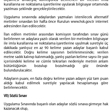
ölçülmesi amacıyla, komisyonca belirlenen bir metnin imla
kurallarına ve noktalama işaretlerine uyularak bilgisayar ortamında
yazılması şeklinde gerçekleştirilecektir.
Uygulama sınavında adaylardan yazmaları istenilecek alternatif
metinler sınavdan bir hafta önce Kurulun www.hsk.gov.tr internet
adresinden ilan edilecektir.
İlan edilen metinler arasından komisyon tarafından sınav günü
belirlenen ve adaylara yazılı olarak verilen bir metinden bilgisayar
ile imla kurallarına ve noktalama işaretlerine uyulmak suretiyle üç
dakikada yanlışsız en az 90 kelime yazan adaylar başarılı kabul
edilecektir. Doğru kelime sayısının belirlenmesinde; verilen
metne sadık kalınıp kalınmadığı, yanlış yazılan kelime sayısı ile yazı
içerisindeki kelime ve cümle tekrarları nedeniyle metnin anlam
bütünlüğünün bozulup bozulmadığı göz önünde
bulundurulacaktır.
Adayların puanı, en fazla doğru kelime yazan adayın yüz tam puan
aldığı kabul edilmek suretiyle yapılacak hesaplamaya göre
belirlenecektir.
VII) Sözlü Sınav
Uygulama Sınavında başarılı olan adaylar sözlü sınava girmeye hak
kazanacak olup,