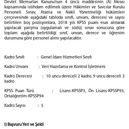
Devlet Memurları Kanunu’nun 4 üncü maddesinin (A) fıkrası
kapsamında istihdam edilmek üzere Hâkimler ve Savcılar Kurulu
Personeli Sınav, Atama ve Nakil Yönetmeliği hükümleri
çerçevesinde aşağıdaki tabloda sınıfı, unvanı, derecesi ve sayısı
belirtilen boş pozisyonlara, 2018 yılı KPSS puanı esas alınarak
yapılacak yarışma (uygulamalı ve sözlü) sınav sonucuna göre
toplam aşağıda belirtildiği sınıf, unvan, derece ve öğrenim
durumuna göre personel alımı yapılacaktır.
Kadro Sınıfı : Genel İdare Hizmetleri Sınıfı
Kadro Unvanı : Veri Hazırlama ve Kontrol İşletmeni
Kadro Derecesi : 10 uncu dereceli 2 kadro, 9 uncu dereceli 3
kadro
KPSS Puan Türü : Lisans-KPSSP3, Ön Lisans-KPSSP93,
Ortaöğretim-KPSSP94
Kadro Sayısı : 5
I) Başvuru Yeri ve Şekli