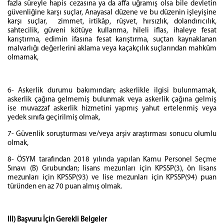
fazla süreyle hapis cezasına ya da affa uğramış olsa bile devletin
güvenliğine karşı suçlar, Anayasal düzene ve bu düzenin işleyişine
karşı suçlar, zimmet, irtikâp, rüşvet, hırsızlık, dolandırıcılık,
sahtecilik, güveni kötüye kullanma, hileli iflas, ihaleye fesat
karıştırma, edimin ifasına fesat karıştırma, suçtan kaynaklanan
malvarlığı değerlerini aklama veya kaçakçılık suçlarından mahkûm
olmamak,
6- Askerlik durumu bakımından; askerlikle ilgisi bulunmamak,
askerlik çağına gelmemiş bulunmak veya askerlik çağına gelmiş
ise muvazzaf askerlik hizmetini yapmış yahut ertelenmiş veya
yedek sınıfa geçirilmiş olmak,
7- Güvenlik soruşturması ve/veya arşiv araştırması sonucu olumlu
olmak,
8- ÖSYM tarafından 2018 yılında yapılan Kamu Personel Seçme
Sınavı (B) Grubundan; lisans mezunları için KPSSP(3), ön lisans
mezunları için KPSSP(93) ve lise mezunları için KPSSP(94) puan
türünden en az 70 puan almış olmak.
III) Başvuru İçin Gerekli Belgeler