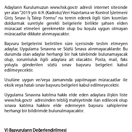
Adayların Kurulumuzun www.hsk.gov.tr adresli internet sitesinde
yer alan “2019 yılı 4/A (Kadrolu) Veri Hazırlama ve Kontrol İşletmeni
Giriş Sınavı İş Talep Formu” nu temin ederek ilgili tüm kısımları
doldurmak suretiyle gerekli belgelerle birlikte şahsen elden
müracaat etmeleri gerekmekte olup bu koşula uygun olmayan
müracaatlar dikkate alınmayacaktır.
Başvuru belgelerini belirtilen süre içerisinde teslim etmeyen
adaylar, Uygulama Sınavına ve Sözlü Sınava alınmayacaklardır. Bu
durumda olan adaylar herhangi bir hak talebinde bulunamayacak
olup, sorumluluk ilgili adaylara ait olacaktır. Posta, mail, faks
yoluyla gönderilen sözlü sınav başvuru belgeleri kabul
edilmeyecektir.
Usulüne uygun ve/veya zamanında yapılmayan müracaatlar ile
eksik veya hatalı sınav başvuru belgeleri kabul edilmeyecektir.
Uygulama Sınavına katılma hakkı elde eden adaylara ilişkin liste
www.hsk.gov.tr adresinden tebliğ mahiyetinde ilan edilecek olup
sınava katılma hakkını elde edemeyen başvuru sahiplerine
herhangi bir bildirimde bulunulmayacaktır.
V) Başvuruların Değerlendirilmesi