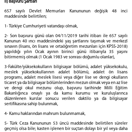
II) Başvuru Şartları
657 sayılı Devlet Memurları Kanununun değişik 48 inci
maddesinde belirtilen;
1- Türkiye Cumhuriyeti vatandaşı olmak,
2- Son başvuru günü olan 04/11/2019 tarihi itibarı ile 657 sayılı
Kanunun 40 ıncı maddesindeki yaş şartlarını taşımak ve merkezî
sınavın (lisans, ön lisans ve ortaöğretim mezunları için KPSS-2018)
yapıldığı yılın Ocak ayının birinci günü itibarıyla 35 yaşını
bitirmemiş olmak (1 Ocak 1983 ve sonrası doğumlu olanlar),
3-Fakülte/yüksekokulların bilgisayar bölümü, adalet yüksekokulu,
meslek yüksekokullarının adalet bölümü, adalet ön lisans
programı, adalet meslek lisesi veya diğer lise ve dengi okulların
ticaret ya da bilgisayar bölümlerinden mezun olmak veya en az lise
ve dengi okul mezunu olup, başvuru tarihinde Milli Eğitim
Bakanlığınca onaylı ya da kamu kurumu ve kuruluşlarınca
düzenlenen kurslar sonucu verilen daktilo ya da bilgisayar
sertifikasına sahip bulunmak,
4- Kamu haklarından mahrum bulunmamak,
5- Türk Ceza Kanununun 53 üncü maddesinde belirtilen süreler
geçmiş olsa bile; kasten işlenen bir suçtan dolayı bir yıl veya daha