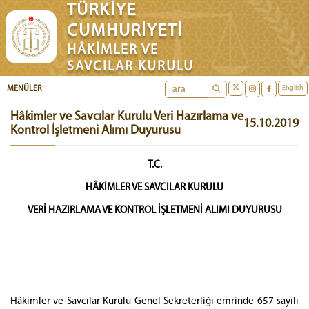
TÜRKİYE
CUMHURİYETİ
HÂKİMLER VE
SAVCILAR KURULU
English
MENÜLER
Hâkimler ve Savcılar Kurulu Veri Hazırlama ve
15.10.2019
Kontrol İşletmeni Alımı Duyurusu
T.C.
HÂKİMLER VE SAVCILAR KURULU
VERİ HAZIRLAMA VE KONTROL İŞLETMENİ ALIMI DUYURUSU
Hâkimler ve Savcılar Kurulu Genel Sekreterliği emrinde 657 sayılı