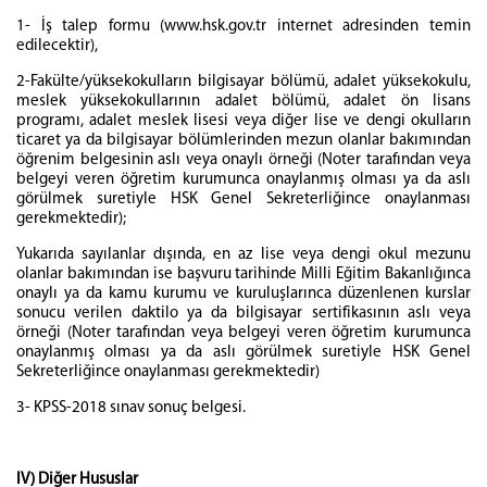
1- İş talep formu (www.hsk.gov.tr internet adresinden temin
edilecektir),
2-Fakülte/yüksekokulların bilgisayar bölümü, adalet yüksekokulu,
meslek yüksekokullarının adalet bölümü, adalet ön lisans
programı, adalet meslek lisesi veya diğer lise ve dengi okulların
ticaret ya da bilgisayar bölümlerinden mezun olanlar bakımından
öğrenim belgesinin aslı veya onaylı örneği (Noter tarafından veya
belgeyi veren öğretim kurumunca onaylanmış olması ya da aslı
görülmek suretiyle HSK Genel Sekreterliğince onaylanması
gerekmektedir);
Yukarıda sayılanlar dışında, en az lise veya dengi okul mezunu
olanlar bakımından ise başvuru tarihinde Milli Eğitim Bakanlığınca
onaylı ya da kamu kurumu ve kuruluşlarınca düzenlenen kurslar
sonucu verilen daktilo ya da bilgisayar sertifikasının aslı veya
örneği (Noter tarafından veya belgeyi veren öğretim kurumunca
onaylanmış olması ya da aslı görülmek suretiyle HSK Genel
Sekreterliğince onaylanması gerekmektedir)
3- KPSS-2018 sınav sonuç belgesi.
IV) Diğer Hususlar