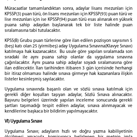
Müracaatlar tamamlandıktan sonra, adaylar lisans mezunları için
KPSSP(3) puan türü, ön lisans mezunları için KPSSP(93) puan türü ve
lise mezunları için ise KPSSP(94) puan türü esas alınarak en yüksek
puana sahip adaydan başlanarak tek bir liste halinde puan
sıralamasına tabi tutulacaktır.
KPSS(B) Grubu puan türlerine göre ilan edilen pozisyon sayısının 5
(beş) katı olan 25 (yirmibeş) aday Uygulama Sınavına(Klavye Sınavı)
katılmaya hak kazanacaktır. Bu usule göre yapılan sıralamada son
sıradaki ile aynı puana sahip olanlar da uygulama sınavına
çağırılacaktır. Aynı puana sahip adaylar soyadı sıralamasına göre
ilan edilecektir. İlan tarihinden itibaren 3 gün içerisinde herhangi
bir itiraz olmaması halinde sınava girmeye hak kazananlara ilişkin
listeler kesinleşmiş sayılacaktır.
Uygulama sınavında başarılı olan ve sözlü sınava katılmak için
gerekli diğer koşulları taşıyan adaylar, Sözlü Sınava alınacaktır.
Başvuru belgeleri üzerinde yapılan inceleme sonucunda gerekli
şartları taşımadığı tespit edilen adaylar, sınava alınmayacak ve
kendilerine başkaca bir bildirim yapılmayacaktır.
VI) Uygulama Sınavı
Uygulama Sınavı; adayların hızlı ve doğru yazma kabiliyetinin