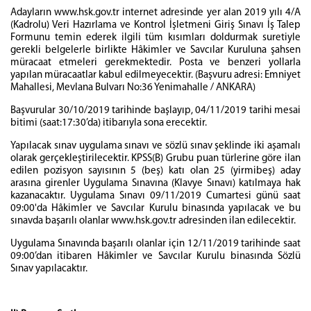
Adayların www.hsk.gov.tr internet adresinde yer alan 2019 yılı 4/A
(Kadrolu) Veri Hazırlama ve Kontrol İşletmeni Giriş Sınavı İş Talep
Formunu temin ederek ilgili tüm kısımları doldurmak suretiyle
gerekli belgelerle birlikte Hâkimler ve Savcılar Kuruluna şahsen
müracaat etmeleri gerekmektedir. Posta ve benzeri yollarla
yapılan müracaatlar kabul edilmeyecektir. (Başvuru adresi: Emniyet
Mahallesi, Mevlana Bulvarı No:36 Yenimahalle / ANKARA)
Başvurular 30/10/2019 tarihinde başlayıp, 04/11/2019 tarihi mesai
bitimi (saat:17:30’da) itibarıyla sona erecektir.
Yapılacak sınav uygulama sınavı ve sözlü sınav şeklinde iki aşamalı
olarak gerçekleştirilecektir. KPSS(B) Grubu puan türlerine göre ilan
edilen pozisyon sayısının 5 (beş) katı olan 25 (yirmibeş) aday
arasına girenler Uygulama Sınavına (Klavye Sınavı) katılmaya hak
kazanacaktır. Uygulama Sınavı 09/11/2019 Cumartesi günü saat
09:00'da Hâkimler ve Savcılar Kurulu binasında yapılacak ve bu
sınavda başarılı olanlar www.hsk.gov.tr adresinden ilan edilecektir.
Uygulama Sınavında başarılı olanlar için 12/11/2019 tarihinde saat
09:00’dan itibaren Hâkimler ve Savcılar Kurulu binasında Sözlü
Sınav yapılacaktır.