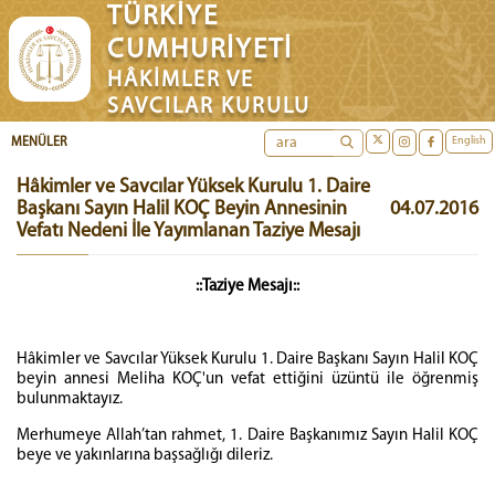
TÜRKİYE
CUMHURİYETİ
HÂKİMLER VE
SAVCILAR KURULU
English
MENÜLER
Hâkimler ve Savcılar Yüksek Kurulu 1. Daire
Başkanı Sayın Halil KOÇ Beyin Annesinin
04.07.2016
Vefatı Nedeni İle Yayımlanan Taziye Mesajı
::Taziye Mesajı::
Hâkimler ve Savcılar Yüksek Kurulu 1. Daire Başkanı Sayın Halil KOÇ
beyin annesi Meliha KOÇ'un vefat ettiğini üzüntü ile öğrenmiş
bulunmaktayız.
Merhumeye Allah’tan rahmet, 1. Daire Başkanımız Sayın Halil KOÇ
beye ve yakınlarına başsağlığı dileriz.