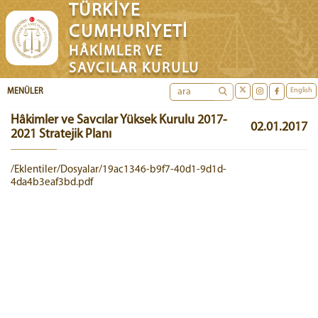
TÜRKİYE
CUMHURİYETİ
HÂKİMLER VE
SAVCILAR KURULU
English
MENÜLER
Hâkimler ve Savcılar Yüksek Kurulu 2017-
02.01.2017
2021 Stratejik Planı
/Eklentiler/Dosyalar/19ac1346-b9f7-40d1-9d1d-
4da4b3eaf3bd.pdf