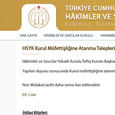
TÜRKİYE CUMHU
HÂKİMLER VE 
Bağımsız, Tarafs
ANA SAYFA
HÂKİMLER VE SAVCILAR KURULU
HAKKIMI
HSYK Kurul Müfettişliğine Atanma Talepleri
Hâkimler ve Savcılar Yüksek Kurulu Teftiş Kurulu Başkan
Yapılan duyuru sonucunda Kurul müfettişliğine atanma şa
Not: Mülakat tarihi daha sonra ilan edilecektir.
EK: Liste
İrtibat Bilgileri: