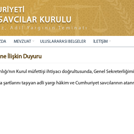
RİYETİ
SAVCILAR KURULU
ız, Adil Yargının Teminatı
ZDA
MEVZUAT
ULUSLARARASI BELGELER
İLETİŞİM
ne İlişkin Duyuru
lığı’nın Kurul müfettişi ihtiyacı doğrultusunda, Genel Sekreterliğim
rtlarını taşıyan adli yargı hâkim ve Cumhuriyet savcılarının atanma 