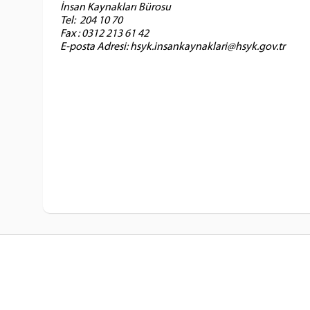
İnsan Kaynakları Bürosu
Tel: 204 10 70
Fax : 0312 213 61 42
E-posta Adresi: hsyk.insankaynaklari@hsyk.gov.tr