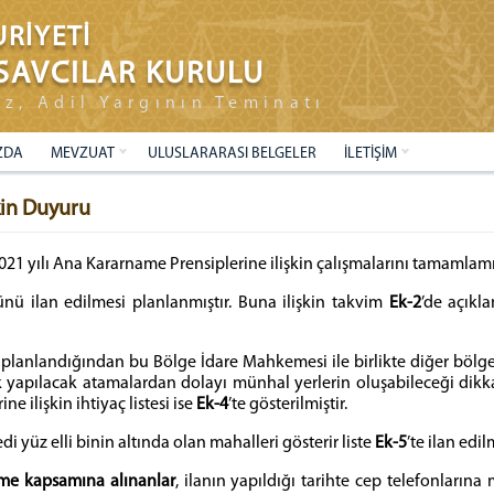
RİYETİ
SAVCILAR KURULU
ız, Adil Yargının Teminatı
ZDA
MEVZUAT
ULUSLARARASI BELGELER
İLETİŞİM
kin Duyuru
ı 2021 yılı Ana Kararname Prensiplerine ilişkin çalışmalarını tamamlam
ilan edilmesi planlanmıştır. Buna ilişkin takvim
Ek-2
’de açıkl
planlandığından bu Bölge İdare Mahkemesi ile birlikte diğer bölge 
 yapılacak atamalardan dolayı münhal yerlerin oluşabileceği dik
 ilişkin ihtiyaç listesi ise
Ek-4
’te gösterilmiştir.
yüz elli binin altında olan mahalleri gösterir liste
Ek-5
’te ilan edilm
me kapsamına alınanlar
, ilanın yapıldığı tarihte cep telefonların