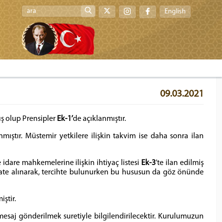
English
09.03.2021
ış olup Prensipler
Ek-1’
de açıklanmıştır.
anmıştır. Müstemir yetkilere ilişkin takvim ise daha sonra ilan
idare mahkemelerine ilişkin ihtiyaç listesi
Ek-3
’te ilan edilmiş
kate alınarak, tercihte bulunurken bu hususun da göz önünde
iştir.
a mesaj gönderilmek suretiyle bilgilendirilecektir. Kurulumuzun