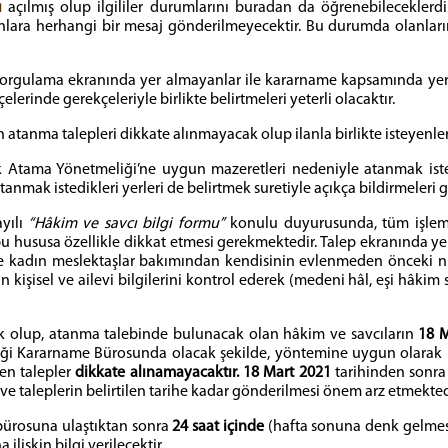
ı
açılmış olup ilgililer durumlarını buradan da öğrenebileceklerdir
ara herhangi bir mesaj gönderilmeyecektir. Bu durumda olanların 
orgulama ekranında yer almayanlar ile kararname kapsamında yer
erinde gerekçeleriyle birlikte belirtmeleri yeterli olacaktır.
en atanma talepleri dikkate alınmayacak olup ilanla birlikte isteye
 Atama Yönetmeliği’ne uygun mazeretleri nedeniyle atanmak isteye
tanmak istedikleri yerleri de belirtmek suretiyle açıkça bildirmeleri
ayılı
“Hâkim ve savcı bilgi formu”
konulu duyurusunda, tüm işlemler
u hususa özellikle dikkat etmesi gerekmektedir. Talep ekranında yer
le kadın meslektaşlar bakımından kendisinin evlenmeden önceki nüfu
kişisel ve ailevi bilgilerini kontrol ederek (medeni hâl, eşi hâkim
ak olup, atanma talebinde bulunacak olan hâkim ve savcıların
18 M
liği Kararname Bürosunda olacak şekilde, yöntemine uygun olarak
en talepler
dikkate alınamayacaktır. 18 Mart 2021
tarihinden sonra
taleplerin belirtilen tarihe kadar gönderilmesi önem arz etmekted
bürosuna ulaştıktan sonra
24 saat içinde
(hafta sonuna denk gelmesi 
lişkin bilgi verilecektir.