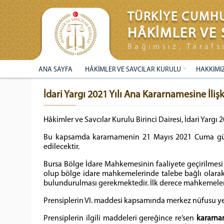
TÜRKİYE CUMHU
HÂKİMLER VE 
Bağımsız, Tarafs
ANA SAYFA
HÂKİMLER VE SAVCILAR KURULU
HAKKIMI
İdari Yargı 2021 Yılı Ana Kararnamesine İliş
Hâkimler ve Savcılar Kurulu Birinci Dairesi, İdari Yarg
Bu kapsamda kararnamenin 21 Mayıs 2021 Cuma günü 
edilecektir.
Bursa Bölge İdare Mahkemesinin faaliyete geçirilmesi 
olup bölge idare mahkemelerinde talebe bağlı olarak
bulundurulması gerekmektedir. İlk derece mahkemelerine
Prensiplerin VI. maddesi kapsamında merkez nüfusu yedi 
Prensiplerin ilgili maddeleri gereğince re’sen
kararna