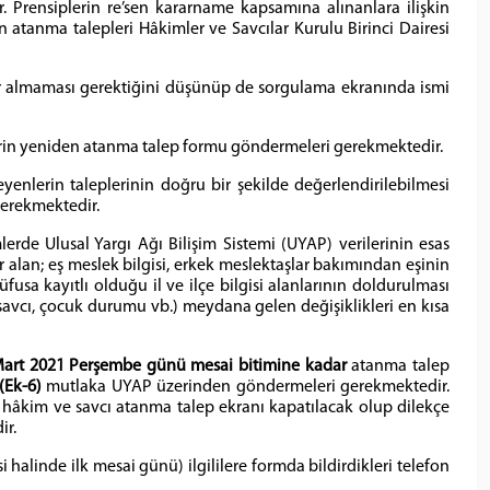
. Prensiplerin re’sen kararname kapsamına alınanlara ilişkin
atanma talepleri Hâkimler ve Savcılar Kurulu Birinci Dairesi
 almaması gerektiğini düşünüp de sorgulama ekranında ismi
nlerin yeniden atanma talep formu göndermeleri gerekmektedir.
nlerin taleplerinin doğru bir şekilde değerlendirilebilmesi
 gerekmektedir.
de Ulusal Yargı Ağı Bilişim Sistemi (UYAP) verilerinin esas
 alan; eş meslek bilgisi, erkek meslektaşlar bakımından eşinin
sa kayıtlı olduğu il ve ilçe bilgisi alanlarının doldurulması
 savcı, çocuk durumu vb.) meydana gelen değişiklikleri en kısa
art 2021 Perşembe günü mesai bitimine
kadar
atanma talep
(Ek-6)
mutlaka UYAP üzerinden göndermeleri gerekmektedir.
 hâkim ve savcı atanma talep ekranı kapatılacak olup dilekçe
ir.
halinde ilk mesai günü) ilgililere formda bildirdikleri telefon