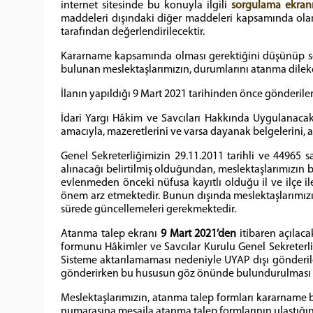
internet sitesinde bu konuyla ilgili
sorgulama ekran
maddeleri dışındaki diğer maddeleri kapsamında olanl
tarafından değerlendirilecektir.
Kararname kapsamında olması gerektiğini düşünüp s
bulunan meslektaşlarımızın, durumlarını atanma dilekçel
İlanın yapıldığı 9 Mart 2021 tarihinden önce gönderil
İdari Yargı Hâkim ve Savcıları Hakkında Uygulanacak
amacıyla, mazeretlerini ve varsa dayanak belgelerini, a
Genel Sekreterliğimizin 29.11.2011 tarihli ve 44965 s
alınacağı belirtilmiş olduğundan, meslektaşlarımızın b
evlenmeden önceki nüfusa kayıtlı olduğu il ve ilçe i
önem arz etmektedir. Bunun dışında meslektaşlarımızın 
sürede güncellemeleri gerekmektedir.
Atanma talep ekranı
9 Mart 2021’den
itibaren açılac
formunu Hâkimler ve Savcılar Kurulu Genel Sekreter
Sisteme aktarılamaması nedeniyle UYAP dışı gönderil
gönderirken bu hususun göz önünde bulundurulması ve 
Meslektaşlarımızın, atanma talep formları kararname 
numarasına mesajla atanma talep formlarının ulaştığına i