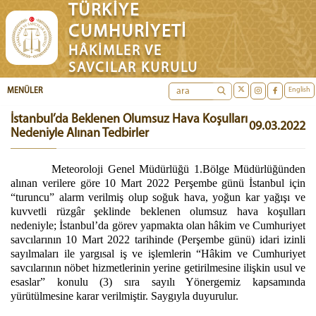
TÜRKİYE
CUMHURİYETİ
HÂKİMLER VE
SAVCILAR KURULU
English
MENÜLER
İstanbul’da Beklenen Olumsuz Hava Koşulları
09.03.2022
Nedeniyle Alınan Tedbirler
Meteoroloji Genel Müdürlüğü 1.Bölge Müdürlüğünden
alınan verilere göre 10 Mart 2022 Perşembe günü İstanbul için
“turuncu” alarm verilmiş olup soğuk hava, yoğun kar yağışı ve
kuvvetli rüzgâr şeklinde beklenen olumsuz hava koşulları
nedeniyle; İstanbul’da görev yapmakta olan hâkim ve Cumhuriyet
savcılarının 10 Mart 2022 tarihinde (Perşembe günü) idari izinli
sayılmaları ile yargısal iş ve işlemlerin “Hâkim ve Cumhuriyet
savcılarının nöbet hizmetlerinin yerine getirilmesine ilişkin usul ve
esaslar” konulu (3) sıra sayılı Yönergemiz kapsamında
yürütülmesine karar verilmiştir.
Saygıyla duyurulur.