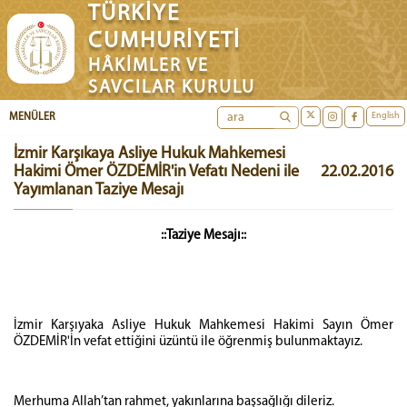
TÜRKİYE
CUMHURİYETİ
HÂKİMLER VE
SAVCILAR KURULU
English
MENÜLER
İzmir Karşıkaya Asliye Hukuk Mahkemesi
Hakimi Ömer ÖZDEMİR'in Vefatı Nedeni ile
22.02.2016
Yayımlanan Taziye Mesajı
::Taziye Mesajı::
İzmir Karşıyaka Asliye Hukuk Mahkemesi Hakimi Sayın Ömer
ÖZDEMİR'İn vefat ettiğini üzüntü ile öğrenmiş bulunmaktayız.
Merhuma Allah’tan rahmet, yakınlarına başsağlığı dileriz.