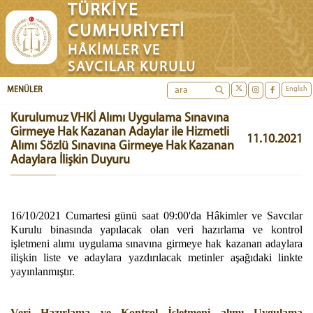
TÜRKİYE
CUMHURİYETİ
HÂKİMLER VE
SAVCILAR KURULU
English
MENÜLER
Kurulumuz VHKİ Alımı Uygulama Sınavına
Girmeye Hak Kazanan Adaylar ile Hizmetli
11.10.2021
Alımı Sözlü Sınavına Girmeye Hak Kazanan
Adaylara İlişkin Duyuru
16/10/2021 Cumartesi günü saat 09:00'da Hâkimler ve Savcılar
Kurulu binasında yapılacak olan veri hazırlama ve kontrol
işletmeni alımı uygulama sınavına girmeye hak kazanan adaylara
ilişkin liste ve adaylara yazdırılacak metinler aşağıdaki linkte
yayınlanmıştır.
Veri Hazırlama ve Kontrol İşletmeni alımı Uygulama