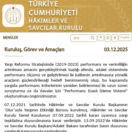
TÜRKİYE
CUMHURİYETİ
HÂKİMLER VE
SAVCILAR KURULU
English
MENÜLER
Kuruluş, Görev ve Amaçları
03.12.2025
Yargı Reformu Stratejisinde (2019-2023) performans ve verimliliğin
artırılması amacını gerçekleştirmek başlığı altında, adalet sisteminde
performans ölçümü ve geliştirilmesi ile kalitenin artırılmasına yönelik
araçların güçlendirileceği hedefi benimsenmiş olup, bu kapsamda
yargıda performans kriterlerinin yeniden belirlenmesi ile uzun süren
soruşturma ya da davalar için “Performans Esaslı İzleme Sistemi”
oluşturulması öngörülmüştür.
07.12.2021 tarihinde Hâkimler ve Savcılar Kurulu Başkanının
‘Olur’uyla Yargının Etkinliği Bürosu kurulmuş, Hâkimler ve Savcılar
Kurulu Genel Kurulunun 07.09.2022 tarihli kararı uyarınca yargı
teşkilatına duyurulmasına karar verilmiştir. 13.09.2022’de Hâkimler
ve Savcılar Kurulu Başkanı/Adalet Bakanı tarafından basın duyurusu
yapılarak kamuoyuyla paylaşılmıştır.