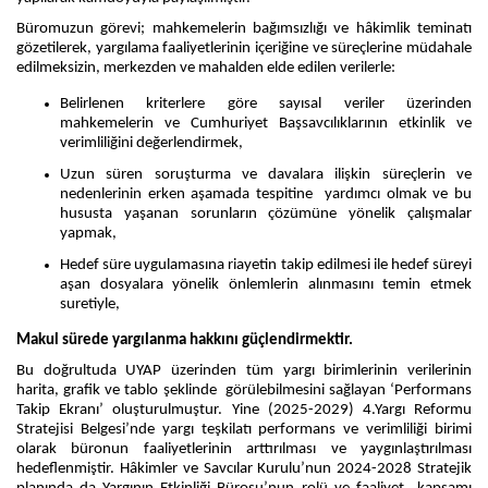
Büromuzun görevi; m
ahkemelerin bağımsızlığı ve hâkimlik teminatı
gözetilerek, yargılama faaliyetlerinin içeriğine ve süreçlerine müdahale
edilmeksizin, merkezden ve mahalden elde edilen verilerle:
Belirlenen kriterlere göre sayısal veriler üzerinden
mahkemelerin ve Cumhuriyet Başsavcılıklarının etkinlik ve
verimliliğini değerlendirmek,
Uzun süren soruşturma ve davalara ilişkin süreçlerin ve
nedenlerinin erken aşamada tespitine yardımcı olmak ve bu
hususta yaşanan sorunların çözümüne yönelik çalışmalar
yapmak,
Hedef süre uygulamasına riayetin takip edilmesi ile hedef süreyi
aşan dosyalara yönelik önlemlerin alınmasını temin etmek
suretiyle,
Makul sürede yargılanma hakkını güçlendirmektir.
Bu doğrultuda UYAP üzerinden tüm yargı birimlerinin verilerinin
harita, grafik ve tablo şeklinde görülebilmesini sağlayan ‘Performans
Takip Ekranı’ oluşturulmuştur. Yine
(2025-2029) 4.Yargı Reformu
Stratejisi Belgesi’nde yargı teşkilatı performans ve verimliliği birimi
olarak büronun faaliyetlerinin arttırılması ve yaygınlaştırılması
hedeflenmiştir.
Hâkimler ve Savcılar Kurulu’nun 2024-2028 Stratejik