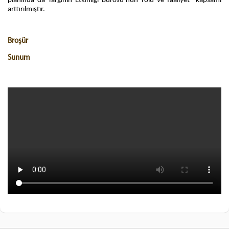
planında da Yargının Etkinliği Bürosu’nun rolü ve faaliyet kapsamı
arttırılmıştır.
Broşür
Sunum