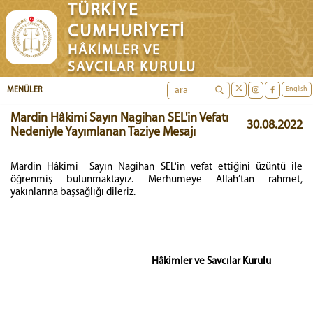
TÜRKİYE
CUMHURİYETİ
HÂKİMLER VE
SAVCILAR KURULU
English
MENÜLER
Mardin Hâkimi Sayın Nagihan SEL'in Vefatı
30.08.2022
Nedeniyle Yayımlanan Taziye Mesajı
Mardin Hâkimi Sayın Nagihan SEL'in vefat ettiğini üzüntü ile
öğrenmiş bulunmaktayız. Merhumeye Allah’tan rahmet,
yakınlarına başsağlığı dileriz.
Hâkimler ve Savcılar Kurulu