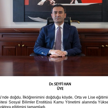
Dr. SEYFİ HAN
ÜYE
yü’nde doğdu. İlköğrenimini doğduğu köyde, Orta ve Lise eğitimi
tesi Sosyal Bilimler Enstitüsü Kamu Yönetimi alanında Yüksek
tora eğitimini tamamladı.