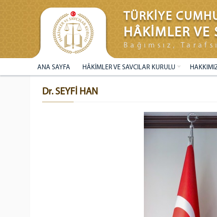
TÜRKİYE CUMHU
HÂKİMLER VE 
Bağımsız, Tarafs
ANA SAYFA
HÂKİMLER VE SAVCILAR KURULU
HAKKIMI
Dr. SEYFİ HAN