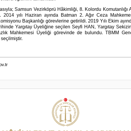
rasıyla; Samsun Vezirköprü Hâkimliği, 8. Kolordu Komutanlığı
u. 2014 yılı Haziran ayında Batman 2. Ağır Ceza Mahkemes
misyonu Başkanlığı görevlerine getirildi. 2019 Yılı Ekim ayınd
arihinde Yargıtay Üyeliğine seçilen Seyfi HAN, Yargıtay Sekizi
zlık Mahkemesi Üyeliği görevinde de bulundu. TBMM Gene
seçilmiştir.
v.tr