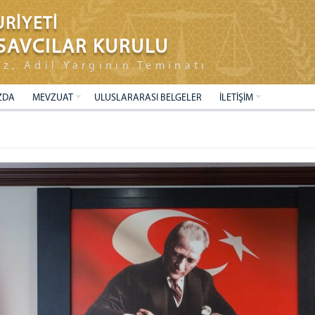
RİYETİ
SAVCILAR KURULU
ız, Adil Yargının Teminatı
ZDA
MEVZUAT
ULUSLARARASI BELGELER
İLETİŞİM