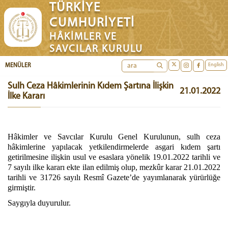
TÜRKİYE
CUMHURİYETİ
HÂKİMLER VE
SAVCILAR KURULU
English
MENÜLER
Sulh Ceza Hâkimlerinin Kıdem Şartına İlişkin
21.01.2022
İlke Kararı
Hâkimler ve Savcılar Kurulu Genel Kurulunun, sulh ceza
hâkimlerine yapılacak yetkilendirmelerde asgari kıdem şartı
getirilmesine ilişkin usul ve esaslara yönelik 19.01.2022 tarihli ve
7 sayılı ilke kararı ekte ilan edilmiş olup, mezkûr karar 21.01.2022
tarihli ve 31726 sayılı Resmî Gazete’de yayımlanarak yürürlüğe
girmiştir.
Saygıyla duyurulur.