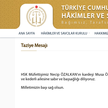
TÜRKİYE CUMHU
HÂKİMLER VE 
Bağımsız, Tarafs
ANA SAYFA
HÂKİMLER VE SAVCILAR KURULU
HAKKIMI
Taziye Mesajı
HSK Müfettişimiz Necip ÖZALKAN'ın kardeşi Musa ÖZ
ve kederli ailesine sabır ve başsağlığı diliyoruz.
Milletimizin başı sağ olsun.