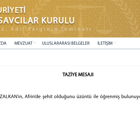
RİYETİ
SAVCILAR KURULU
ız, Adil Yargının Teminatı
ZDA
MEVZUAT
ULUSLARARASI BELGELER
İLETİŞİM
TAZİYE MESAJI
ALKAN’ın, Afrin’de şehit olduğunu üzüntü ile öğrenmiş bulunuyo