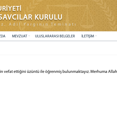
RİYETİ
SAVCILAR KURULU
ız, Adil Yargının Teminatı
ZDA
MEVZUAT
ULUSLARARASI BELGELER
İLETİŞİM
n vefat ettiğini üzüntü ile öğrenmiş bulunmaktayız. Merhuma Allah’ta