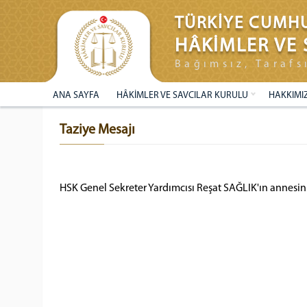
TÜRKİYE CUMHU
HÂKİMLER VE 
Bağımsız, Tarafs
ANA SAYFA
HÂKİMLER VE SAVCILAR KURULU
HAKKIMI
Taziye Mesajı
HSK Genel Sekreter Yardımcısı Reşat SAĞLIK'ın annesini