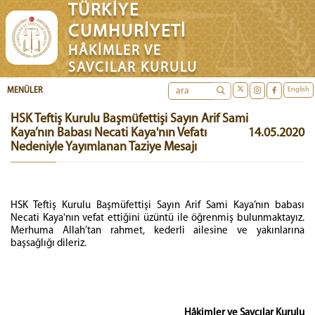
TÜRKİYE
CUMHURİYETİ
HÂKİMLER VE
SAVCILAR KURULU
English
MENÜLER
HSK Teftiş Kurulu Başmüfettişi Sayın Arif Sami
Kaya’nın Babası Necati Kaya'nın Vefatı
14.05.2020
Nedeniyle Yayımlanan Taziye Mesajı
HSK Teftiş Kurulu Başmüfettişi Sayın Arif Sami Kaya’nın babası
Necati Kaya'nın vefat ettiğini üzüntü ile öğrenmiş bulunmaktayız.
Merhuma Allah’tan rahmet, kederli ailesine ve yakınlarına
başsağlığı dileriz.
Hâkimler ve Savcılar Kurulu