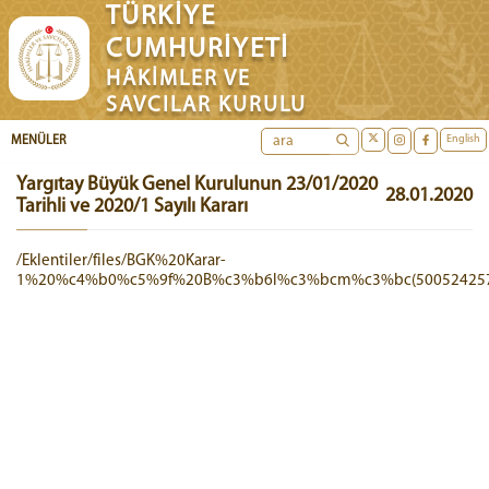
TÜRKİYE
CUMHURİYETİ
HÂKİMLER VE
SAVCILAR KURULU
English
MENÜLER
Yargıtay Büyük Genel Kurulunun 23/01/2020
28.01.2020
Tarihli ve 2020/1 Sayılı Kararı
/Eklentiler/files/BGK%20Karar-
1%20%c4%b0%c5%9f%20B%c3%b6l%c3%bcm%c3%bc(5005242573